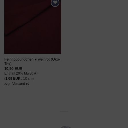
AUF DEN
WUNSCHZETTEL
Feinrippbündchen ♥ weinrot (Öko-
Tex)
10,90
EUR
Enthält 20% MwSt. AT
(
1,09
EUR
/ 10 cm)
zzgl.
Versand