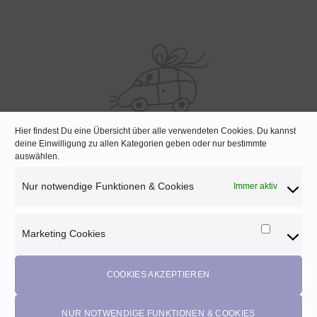
Hier findest Du eine Übersicht über alle verwendeten Cookies. Du kannst
deine Einwilligung zu allen Kategorien geben oder nur bestimmte
SCHNELLE LIEFERUNG
auswählen.
Lagernde Artikel werden noch am selben Tag verpackt
Nur notwendige Funktionen & Cookies
Immer aktiv
Marketing Cookies
Marketi
Melde dich für unseren Newsletter an und
Cookies
profitiere von diesen Vorteilen:
COOKIES AKZEPTIEREN
Exklusive
Rabatte
• Benachrichtigung über
Aktionen
und
neue Produkte • Erhalte
Pflegetipps
•
5% Rabatt
auf deine
NUR NOTWENDIGE FUNKTIONEN & COOKIES