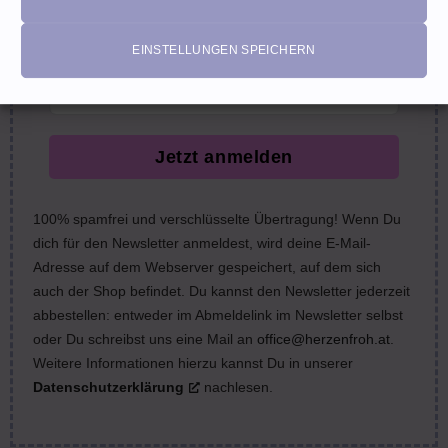
nächste Bestellung (Gutscheine ausgeschlossen)
email
EINSTELLUNGEN SPEICHERN
Jetzt anmelden
100% spamfrei und verschlüsselte Übertragung! Wenn Du
dich für den Newsletter anmeldest, wird deine E-Mail-
Adresse auf dem Webserver gespeichert, auf dem sich
auch der Shop befindet. Du kannst den Newsletter jederzeit
abbestellen: entweder im Abmeldelink im Newsletter selbst
oder Du schreibst uns eine Mail an
office@herzenfroh.at
.
Weitere Informationen hierzu kannst Du in unserer
Datenschutzerklärung
nachlesen.