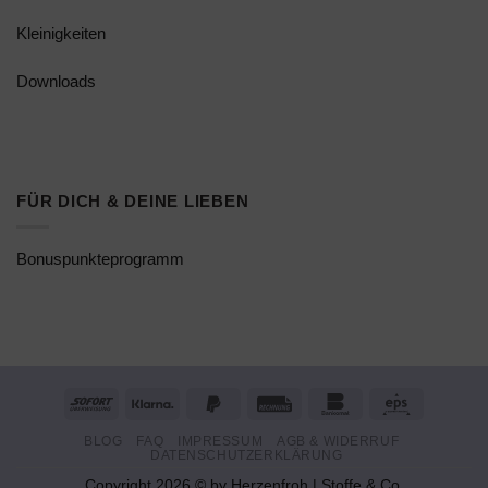
Kleinigkeiten
Downloads
FÜR DICH & DEINE LIEBEN
Bonuspunkteprogramm
Sofort
Klarna
PayPal
Rechung
Bankomat
Eps
2
BLOG
FAQ
IMPRESSUM
AGB & WIDERRUF
DATENSCHUTZERKLÄRUNG
Copyright 2026 © by Herzenfroh | Stoffe & Co.