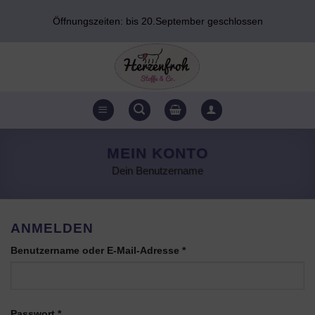
Zum
Öffnungszeiten: bis 20.September geschlossen
Inhalt
springen
MEIN KONTO
Dein Benutzername
ANMELDEN
Erforderlich
Benutzername oder E-Mail-Adresse
*
Erforderlich
Passwort
*