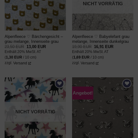
NICHT VORRÄTIG
Alpenfleece ♡ Bärchengesicht –
Alpenfleece ♡ Babyelefant grau
grau melange, Innenseite grau
melange, Innenseite dunkelgrau
Ursprünglicher
Aktueller
Ursprünglicher
Aktueller
23,50
EUR
13,00
EUR
19,90
EUR
16,91
EUR
Preis
Preis
Preis
Preis
Enthält 20% MwSt. AT
Enthält 20% MwSt. AT
war:
ist:
war:
ist:
23,50 EUR
13,00 EUR.
19,90 EUR
16,91 EUR.
(
1,30
EUR
/ 10 cm)
(
1,69
EUR
/ 10 cm)
zzgl.
Versand
zzgl.
Versand
Angebot!
AUF DEN
AUF DEN
WUNSCHZETTEL
WUNSCHZETTEL
NICHT VORRÄTIG