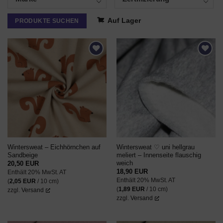
Auf Lager
PRODUKTE SUCHEN
AUF DEN
AUF DEN
WUNSCHZETTEL
WUNSCHZETTEL
Wintersweat – Eichhörnchen auf
Wintersweat ♡ uni hellgrau
Sandbeige
meliert – Innenseite flauschig
weich
20,50
EUR
18,90
EUR
Enthält 20% MwSt. AT
Enthält 20% MwSt. AT
(
2,05
EUR
/ 10 cm)
(
1,89
EUR
/ 10 cm)
zzgl.
Versand
zzgl.
Versand