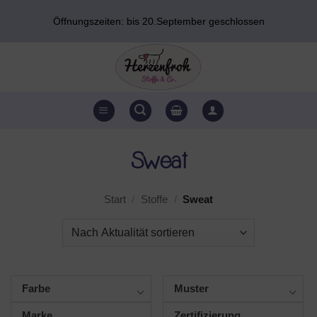
Zum
Öffnungszeiten: bis 20.September geschlossen
Inhalt
springen
Sweat
Start
/
Stoffe
/
Sweat
Farbe
Muster
Marke
Zertifizierung