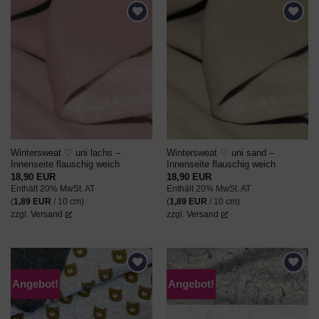
AUF DEN
AUF DEN
WUNSCHZETTEL
WUNSCHZETTEL
Wintersweat ♡ uni lachs –
Wintersweat ♡ uni sand –
Innenseite flauschig weich
Innenseite flauschig weich
18,90
EUR
18,90
EUR
Enthält 20% MwSt. AT
Enthält 20% MwSt. AT
(
1,89
EUR
/ 10 cm)
(
1,89
EUR
/ 10 cm)
zzgl.
Versand
zzgl.
Versand
Angebot!
Angebot!
AUF DEN
AUF DEN
WUNSCHZETTEL
WUNSCHZETTEL