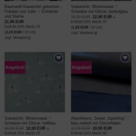
Baumwoll-Sweatshirt gebürstet –
Sweatshirt, Wintersweat ♡
Fräulein von Julie ♡ Einhörner
Schwäne mit Glitzer, dunkelgrau
und Sterne
Ursprünglicher
Aktueller
16,90
EUR
12,00
EUR
m
Preis
Preis
21,90
EUR
Enthält 20% MwSt. AT
war:
ist:
Enthält 20% MwSt. AT
16,90 EUR
12,00 EUR.
(
1,20
EUR
/ 10 cm)
(
2,19
EUR
/ 10 cm)
zzgl.
Versand
zzgl.
Versand
Angebot!
Angebot!
AUF DEN
AUF DEN
WUNSCHZETTEL
WUNSCHZETTEL
Sweatshirt, Wintersweat ♡
Alpenfleece, Sweat „Sparkling“ ♡
Schwäne mit Glitzer, hellblau
blau meliert mit Glitzerfäden
Ursprünglicher
Aktueller
Ursprünglicher
Aktueller
16,90
EUR
12,00
EUR
12,90
EUR
10,00
EUR
m
Preis
Preis
Preis
Preis
Enthält 20% MwSt. AT
Enthält 20% MwSt. AT
war:
ist:
war:
ist: