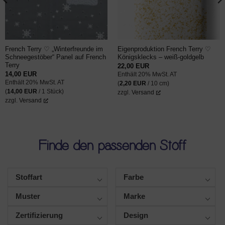
French Terry ♡ „Winterfreunde im
Eigenproduktion French Terry ♡
Schneegestöber“ Panel auf French
Königsklecks – weiß-goldgelb
Terry
22,00
EUR
14,00
EUR
Enthält 20% MwSt. AT
Enthält 20% MwSt. AT
(
2,20
EUR
/ 10 cm)
(
14,00
EUR
/ 1 Stück)
zzgl.
Versand
zzgl.
Versand
Finde den passenden Stoff
Stoffart
Farbe
Muster
Marke
Zertifizierung
Design