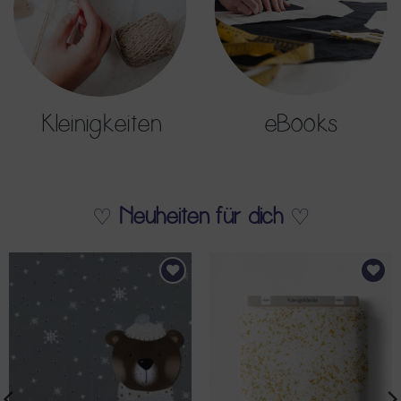
eBooks
Kleinigkeiten
Neuheiten für dich
♡
♡
AUF DEN
AUF DEN
WUNSCHZETTEL
WUNSCHZETTEL