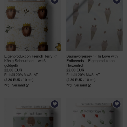
AUF DEN
AUF DEN
WUNSCHZETTEL
WUNSCHZETTEL
Eigenproduktion French Terry ♡
Baumwolljersey ♡ In Love with
König Schnurrbart – weiß –
Erdbeereis – Eigenproduktion
goldgelb
Herzenfroh
22,00
EUR
22,00
EUR
Enthält 20% MwSt. AT
Enthält 20% MwSt. AT
(
2,20
EUR
/ 10 cm)
(
2,20
EUR
/ 10 cm)
zzgl.
Versand
zzgl.
Versand
AUF DEN
AUF DEN
WUNSCHZETTEL
WUNSCHZETTEL