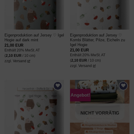
Eigenproduktion auf Jersey ♡ Igel
Eigenproduktion auf Jersey ♡
Hogie auf dark mint
Kombi Blätter, Pilze, Eicheln zu
Igel Hogie
21,00
EUR
21,00
EUR
Enthält 20% MwSt. AT
Enthält 20% MwSt. AT
(
2,10
EUR
/ 10 cm)
(
2,10
EUR
/ 10 cm)
zzgl.
Versand
zzgl.
Versand
Angebot!
AUF DEN
AUF DEN
WUNSCHZETTEL
WUNSCHZETTEL
NICHT VORRÄTIG