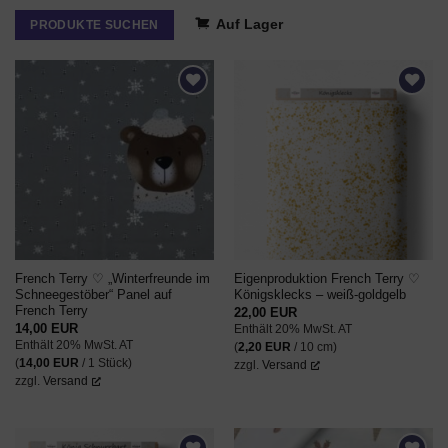
Auf Lager
PRODUKTE SUCHEN
AUF DEN
AUF DEN
WUNSCHZETTEL
WUNSCHZETTEL
French Terry ♡ „Winterfreunde im
Eigenproduktion French Terry ♡
Schneegestöber“ Panel auf
Königsklecks – weiß-goldgelb
French Terry
22,00
EUR
14,00
EUR
Enthält 20% MwSt. AT
Enthält 20% MwSt. AT
(
2,20
EUR
/ 10 cm)
(
14,00
EUR
/ 1 Stück)
zzgl.
Versand
zzgl.
Versand