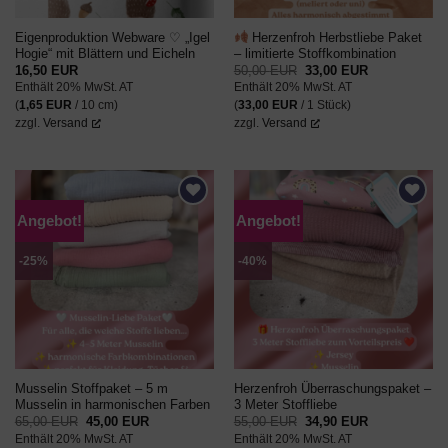
Eigenproduktion Webware ♡ „Igel
Herzenfroh Herbstliebe Paket
Hogie“ mit Blättern und Eicheln
– limitierte Stoffkombination
Ursprünglicher
Aktueller
16,50
EUR
50,00
EUR
33,00
EUR
Preis
Preis
Enthält 20% MwSt. AT
Enthält 20% MwSt. AT
war:
ist:
50,00 EUR
33,00 EUR.
(
1,65
EUR
/ 10 cm)
(
33,00
EUR
/ 1 Stück)
zzgl.
Versand
zzgl.
Versand
Angebot!
Angebot!
AUF DEN
AUF DEN
WUNSCHZETTEL
WUNSCHZETTEL
-25%
-40%
Musselin Stoffpaket – 5 m
Herzenfroh Überraschungspaket –
Musselin in harmonischen Farben
3 Meter Stoffliebe
Ursprünglicher
Aktueller
Ursprünglicher
Aktueller
65,00
EUR
45,00
EUR
55,00
EUR
34,90
EUR
Preis
Preis
Preis
Preis
Enthält 20% MwSt. AT
Enthält 20% MwSt. AT
war:
ist:
war:
ist: