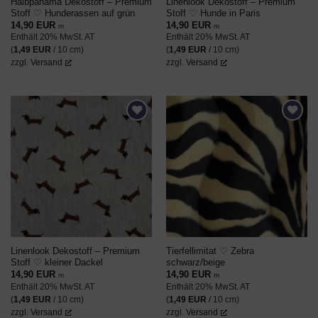
Halbpanama Dekostoff – Premium
Linenlook Dekostoff – Premium
Stoff ♡ Hunderassen auf grün
Stoff ♡ Hunde in Paris
14,90
EUR
14,90
EUR
m
m
Enthält 20% MwSt. AT
Enthält 20% MwSt. AT
(
1,49
EUR
/ 10 cm)
(
1,49
EUR
/ 10 cm)
zzgl.
Versand
zzgl.
Versand
AUF DEN
AUF DEN
WUNSCHZETTEL
WUNSCHZETTEL
Linenlook Dekostoff – Premium
Tierfellimitat ♡ Zebra
Stoff ♡ kleiner Dackel
schwarz/beige
14,90
EUR
14,90
EUR
m
m
Enthält 20% MwSt. AT
Enthält 20% MwSt. AT
(
1,49
EUR
/ 10 cm)
(
1,49
EUR
/ 10 cm)
zzgl.
Versand
zzgl.
Versand