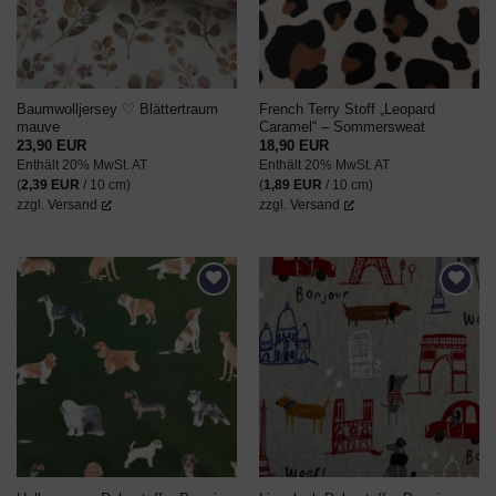
Baumwolljersey ♡ Blättertraum
French Terry Stoff „Leopard
mauve
Caramel“ – Sommersweat
23,90
EUR
18,90
EUR
Enthält 20% MwSt. AT
Enthält 20% MwSt. AT
(
2,39
EUR
/ 10 cm)
(
1,89
EUR
/ 10 cm)
zzgl.
Versand
zzgl.
Versand
AUF DEN
AUF DEN
WUNSCHZETTEL
WUNSCHZETTEL