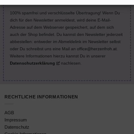
100% spamfrei und verschlüsselte Übertragung! Wenn Du
dich für den Newsletter anmeldest, wird deine E-Mail-
Adresse auf dem Webserver gespeichert, auf dem sich
auch der Shop befindet. Du kannst den Newsletter jederzeit
abbestellen: entweder im Abmeldelink im Newsletter selbst
oder Du schreibst uns eine Mail an
office@herzenfroh.at
.
Weitere Informationen hierzu kannst Du in unserer
Datenschutzerklärung
nachlesen.
RECHTLICHE INFORMATIONEN
AGB
Impressum
Datenschutz