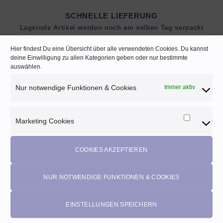
SCHNELLE LIEFERUNG
Lagernde Artikel werden noch am selben Tag verpackt
Hier findest Du eine Übersicht über alle verwendeten Cookies. Du kannst
deine Einwilligung zu allen Kategorien geben oder nur bestimmte
auswählen.
Melde dich für unseren Newsletter an und
Nur notwendige Funktionen & Cookies
Immer aktiv
profitiere von diesen Vorteilen:
Exklusive
Rabatte
• Benachrichtigung über
Aktionen
und
Marketing Cookies
Marketi
neue Produkte • Erhalte
Pflegetipps
•
5% Rabatt
auf deine
Cookies
nächste Bestellung (Gutscheine ausgeschlossen)
COOKIES AKZEPTIEREN
email
NUR NOTWENDIGE FUNKTIONEN & COOKIES
EINSTELLUNGEN SPEICHERN
Jetzt anmelden