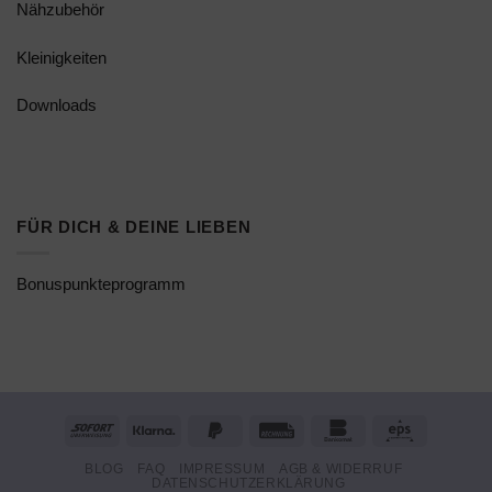
Nähzubehör
Kleinigkeiten
Downloads
FÜR DICH & DEINE LIEBEN
Bonuspunkteprogramm
Sofort
Klarna
PayPal
Rechung
Bankomat
Eps
2
BLOG
FAQ
IMPRESSUM
AGB & WIDERRUF
DATENSCHUTZERKLÄRUNG