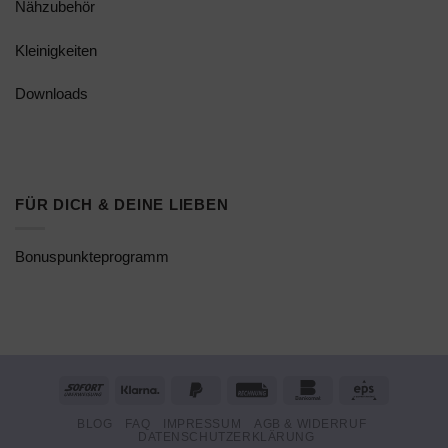
Nähzubehör
Kleinigkeiten
Downloads
FÜR DICH & DEINE LIEBEN
Bonuspunkteprogramm
Sofort
Klarna
PayPal
Rechung
Bankomat
Eps
2
BLOG
FAQ
IMPRESSUM
AGB & WIDERRUF
DATENSCHUTZERKLÄRUNG