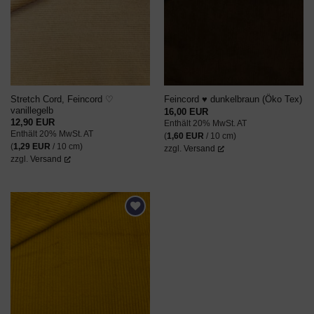
WUNSCHZETTEL
WUNSCHZETTEL
Stretch Cord, Feincord ♡
Feincord ♥ dunkelbraun (Öko Tex)
vanillegelb
16,00
EUR
12,90
EUR
Enthält 20% MwSt. AT
Enthält 20% MwSt. AT
(
1,60
EUR
/ 10 cm)
(
1,29
EUR
/ 10 cm)
zzgl.
Versand
zzgl.
Versand
AUF DEN
WUNSCHZETTEL