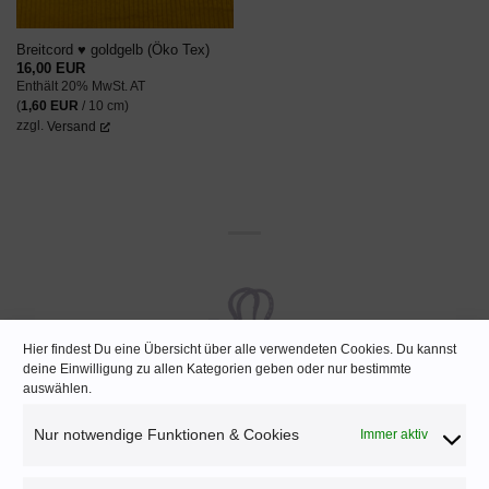
Breitcord ♥ goldgelb (Öko Tex)
16,00
EUR
Enthält 20% MwSt. AT
(
1,60
EUR
/ 10 cm)
zzgl.
Versand
Hier findest Du eine Übersicht über alle verwendeten Cookies. Du kannst
deine Einwilligung zu allen Kategorien geben oder nur bestimmte
auswählen.
Nur notwendige Funktionen & Cookies
Immer aktiv
KEINE VERSANDKOSTEN
Ab 70€ Bestellwert (AUT) bzw. 150 € (DEU)