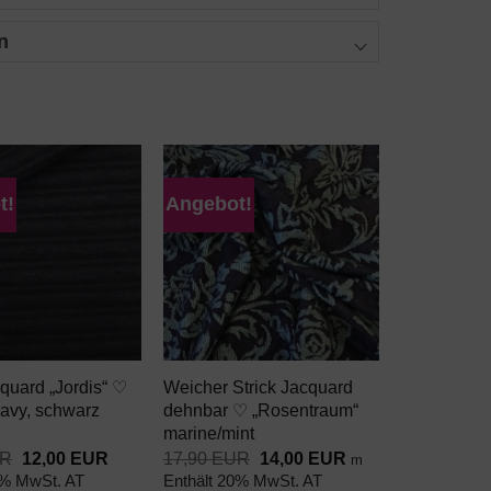
n
t!
Angebot!
AUF DEN
AUF DEN
WUNSCHZETTEL
WUNSCHZETTEL
+
quard „Jordis“ ♡
Weicher Strick Jacquard
navy, schwarz
dehnbar ♡ „Rosentraum“
marine/mint
Ursprünglicher
Aktueller
Ursprünglicher
Aktueller
R
12,00
EUR
17,90
EUR
14,00
EUR
m
Preis
Preis
Preis
Preis
0% MwSt. AT
Enthält 20% MwSt. AT