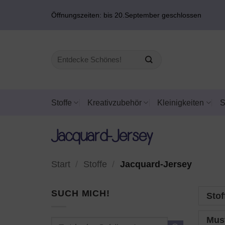
Zum
Öffnungszeiten: bis 20.September geschlossen
Inhalt
springen
Suchen
nach:
Stoffe
Kreativzubehör
Kleinigkeiten
Jacquard-Jersey
Start
/
Stoffe
/
Jacquard-Jersey
SUCH MICH!
Stof
Mus
Suchen