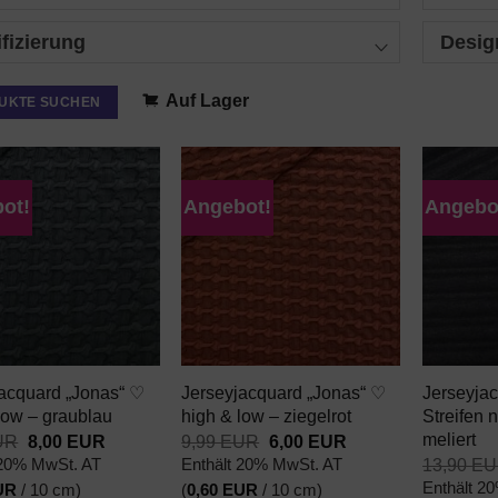
ifizierung
Desig
Auf Lager
UKTE SUCHEN
ot!
Angebot!
Angebo
AUF DEN
AUF DEN
WUNSCHZETTEL
WUNSCHZETTEL
+
+
acquard „Jonas“ ♡
Jerseyjacquard „Jonas“ ♡
Jerseyjac
low – graublau
high & low – ziegelrot
Streifen 
meliert
Ursprünglicher
Aktueller
Ursprünglicher
Aktueller
UR
8,00
EUR
9,99
EUR
6,00
EUR
Preis
Preis
Preis
Preis
13,90
EU
 20% MwSt. AT
Enthält 20% MwSt. AT
war:
ist:
war:
ist:
Enthält 2
UR
/ 10 cm)
(
0,60
EUR
/ 10 cm)
9,99 EUR
8,00 EUR.
9,99 EUR
6,00 EUR.