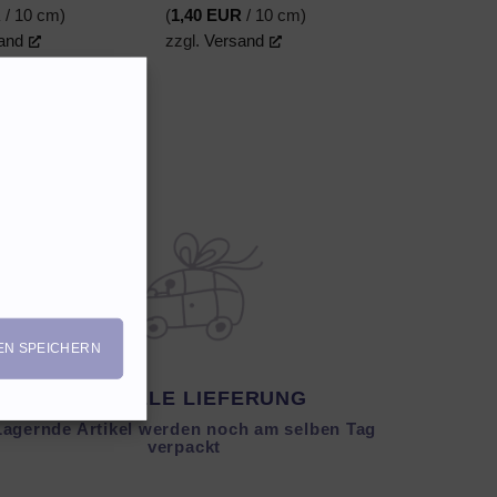
war:
ist:
war:
ist:
R
/ 10 cm)
(
1,40
EUR
/ 10 cm)
13,90 EUR
12,00 EUR.
17,90 EUR
14,00 EUR.
and
zzgl.
Versand
EN SPEICHERN
SCHNELLE LIEFERUNG
Lagernde Artikel werden noch am selben Tag
verpackt