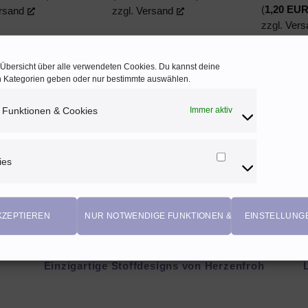
(
1,20
EU
rsand
zzgl.
Versand
zzgl.
Vers
e Übersicht über alle verwendeten Cookies. Du kannst deine
en Kategorien geben oder nur bestimmte auswählen.
 Funktionen & Cookies
Immer aktiv
ies
Marketing
Cookies
KZEPTIEREN
NUR NOTWENDIGE FUNKTIONEN & COOKIES
EINSTELLUNG
EIGENPRODUKTIONEN
Einzigartige Stoffdesigns von Herzenfroh