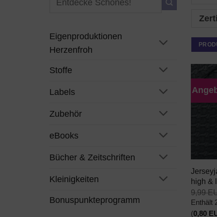
nach:
Zert
Eigenproduktionen
PROD
Herzenfroh
Stoffe
Angeb
Labels
Zubehör
eBooks
+
Bücher & Zeitschriften
Jerseyj
Kleinigkeiten
high & 
9,99
E
Bonuspunkteprogramm
Enthält
(
0,80
E