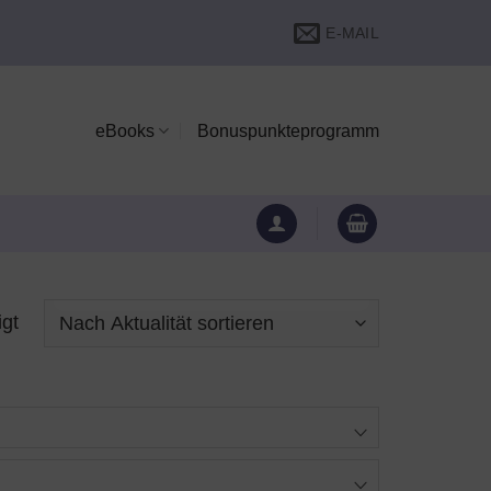
E-MAIL
eBooks
Bonuspunkteprogramm
Nach
igt
Aktualität
sortiert
e