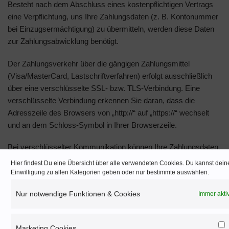
Besteht nach dem Abschluss eines kostenpflichtigen Vertrags
eine Verpflichtung, uns Ihre Zahlungsdaten (z. B. Kontonummer
bei Einzugsermächtigung) zu übermitteln, werden diese Daten
zur Zahlungsabwicklung benötigt.
Der Zahlungsverkehr über die gängigen Zahlungsmittel
(Visa/MasterCard, Lastschriftverfahren) erfolgt ausschließlich
über eine verschlüsselte SSL- bzw. TLS-Verbindung. Eine
verschlüsselte Verbindung erkennen Sie daran, dass die
Adresszeile des Browsers von „http://“ auf „https://“ wechselt
und an dem Schloss-Symbol in Ihrer Browserzeile.
Bei verschlüsselter Kommunikation können Ihre Zahlungsdaten,
die Sie an uns übermitteln, nicht von Dritten mitgelesen werden.
Hier findest Du eine Übersicht über alle verwendeten Cookies. Du kannst dein
Einwilligung zu allen Kategorien geben oder nur bestimmte auswählen.
Widerspruch gegen Werbe-E-Mails
Nur notwendige Funktionen & Cookies
Immer akti
Der Nutzung von im Rahmen der Impressumspflicht
veröffentlichten Kontaktdaten zur Übersendung von nicht
ausdrücklich angeforderter Werbung und
Marketing Cookies