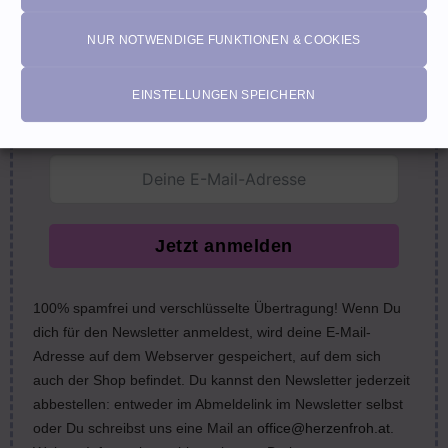
profitiere von diesen Vorteilen:
NUR NOTWENDIGE FUNKTIONEN & COOKIES
Exklusive
Rabatte
• Benachrichtigung über
Aktionen
und
neue Produkte • Erhalte
Pflegetipps
•
5% Rabatt
auf deine
nächste Bestellung (Gutscheine ausgeschlossen)
EINSTELLUNGEN SPEICHERN
email
Jetzt anmelden
100% spamfrei und verschlüsselte Übertragung! Wenn Du
dich für den Newsletter anmeldest, wird deine E-Mail-
Adresse auf dem Webserver gespeichert, auf dem sich
auch der Shop befindet. Du kannst den Newsletter jederzeit
abbestellen: entweder im Abmeldelink im Newsletter selbst
oder Du schreibst uns eine Mail an
office@herzenfroh.at
.