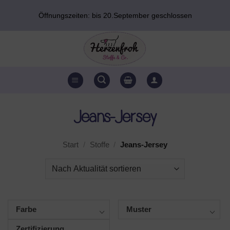
Zum
Öffnungszeiten: bis 20.September geschlossen
Inhalt
springen
Jeans-Jersey
Start
/
Stoffe
/
Jeans-Jersey
Farbe
Muster
Zertifizierung