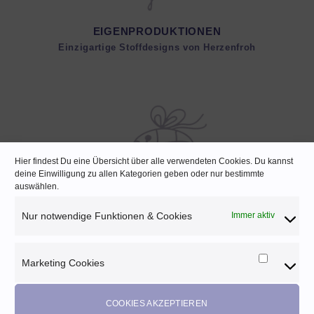
EIGENPRODUKTIONEN
Einzigartige Stoffdesigns von Herzenfroh
Hier findest Du eine Übersicht über alle verwendeten Cookies. Du kannst
deine Einwilligung zu allen Kategorien geben oder nur bestimmte
auswählen.
SCHNELLE LIEFERUNG
Nur notwendige Funktionen & Cookies
Immer aktiv
Lagernde Artikel werden noch am selben Tag verpackt
Marketing Cookies
Marketi
Cookies
COOKIES AKZEPTIEREN
Melde dich für unseren Newsletter an und