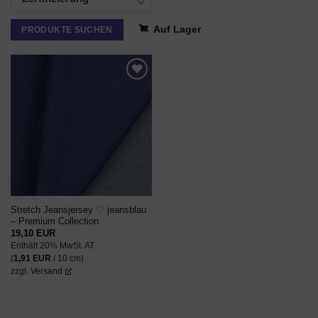
Auf Lager
PRODUKTE SUCHEN
AUF DEN
WUNSCHZETTEL
Stretch Jeansjersey ♡ jeansblau
– Premium Collection
19,10
EUR
Enthält 20% MwSt. AT
(
1,91
EUR
/ 10 cm)
zzgl.
Versand