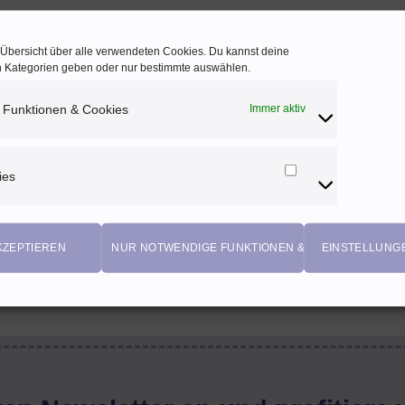
e Übersicht über alle verwendeten Cookies. Du kannst deine
en Kategorien geben oder nur bestimmte auswählen.
 Funktionen & Cookies
Immer aktiv
ies
Marketing
Cookies
KZEPTIEREN
NUR NOTWENDIGE FUNKTIONEN & COOKIES
EINSTELLUNG
EIGENPRODUKTIONEN
Einzigartige Stoffdesigns von Herzenfroh