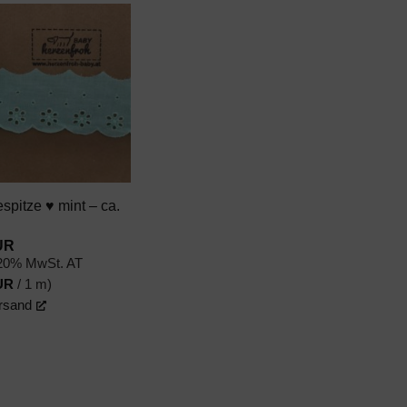
AUF DEN
WUNSCHZETTEL
pitze ♥ mint – ca.
UR
 20% MwSt. AT
UR
/ 1 m)
rsand