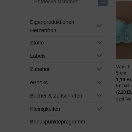
nach:
Eigenproduktionen
Herzenfroh
Stoffe
+
Labels
Wäsches
Zubehör
5 cm
1,10
E
eBooks
Enthält
(
2,20
E
Bücher & Zeitschriften
zzgl.
Ve
Kleinigkeiten
Bonuspunkteprogramm