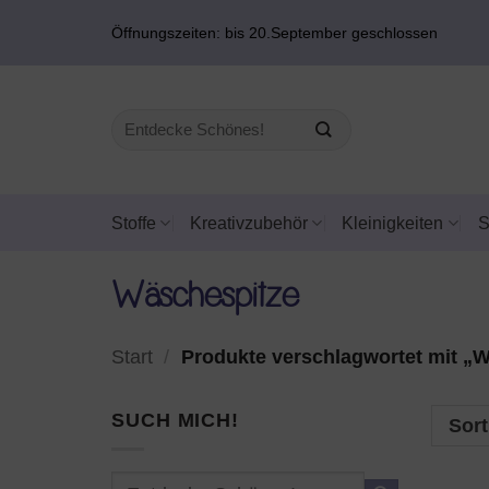
Zum
Öffnungszeiten: bis 20.September geschlossen
Inhalt
springen
Suchen
nach:
Stoffe
Kreativzubehör
Kleinigkeiten
Wäschespitze
Start
/
Produkte verschlagwortet mit „
SUCH MICH!
Sort
Suchen