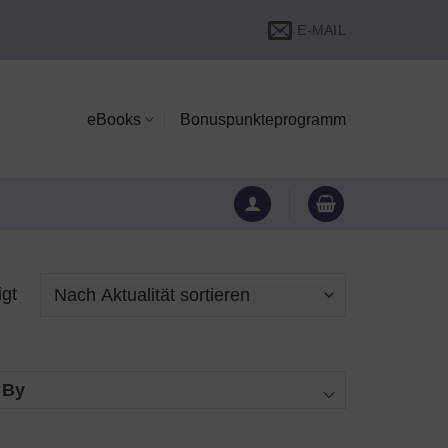
E-MAIL
eBooks
Bonuspunkteprogramm
igt
 By