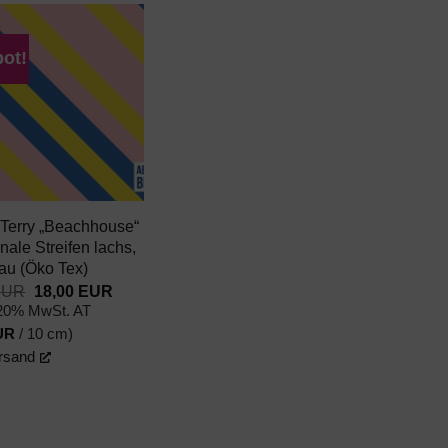
ot!
AUF DEN
WUNSCHZETTEL
 Terry „Beachhouse“
nale Streifen lachs,
lau (Öko Tex)
Ursprünglicher
Aktueller
EUR
18,00
EUR
Preis
Preis
 20% MwSt. AT
war:
ist:
UR
/ 10 cm)
23,00 EUR
18,00 EUR.
rsand