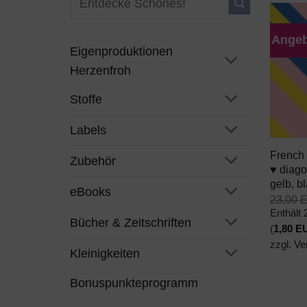
nach:
Angeb
Eigenproduktionen
Herzenfroh
Stoffe
+
Labels
French
Zubehör
♥ diago
gelb, b
eBooks
23,00
Enthält
Bücher & Zeitschriften
(
1,80
E
zzgl.
Ve
Kleinigkeiten
Bonuspunkteprogramm