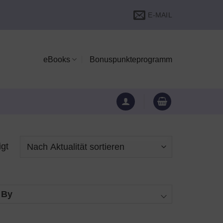
E-MAIL
eBooks
Bonuspunkteprogramm
igt
 By