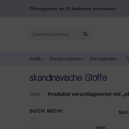
Zum
Öffnungszeiten: bis 20.September geschlossen
Inhalt
springen
Suchen
nach:
Stoffe
Kreativzubehör
Kleinigkeiten
skandinavische Stoffe
Start
/
Produkte verschlagwortet mit „s
SUCH MICH!
Sort
Suchen