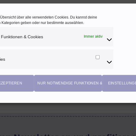
e Übersicht über alle verwendeten Cookies. Du kannst deine
en Kategorien geben oder nur bestimmte auswählen.
 Funktionen & Cookies
Immer aktiv
ies
Marketing
Cookies
KZEPTIEREN
NUR NOTWENDIGE FUNKTIONEN & COOKIES
EINSTELLUNG
EIGENPRODUKTIONEN
Einzigartige Stoffdesigns von Herzenfroh