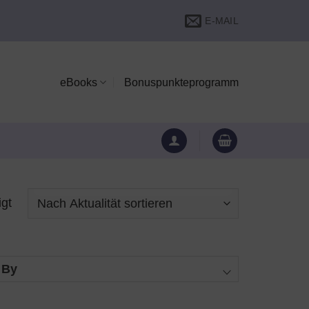
E-MAIL
eBooks
Bonuspunkteprogramm
Nach
igt
Aktualität
sortiert
 By