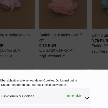
WUNSCHZETTEL
WUNSCHZETTEL
+
+
üte ♥ hellrosa – ca.
Satinblüte ♥ lachs – ca. 5
Satinblüt
cm
0,70
EU
UR
0,70
EUR
Enthält 2
 20% MwSt. AT
Enthält 20% MwSt. AT
zzgl.
Vers
rsand
zzgl.
Versand
e Übersicht über alle verwendeten Cookies. Du kannst deine
AUF DEN
AUF DEN
en Kategorien geben oder nur bestimmte auswählen.
WUNSCHZETTEL
WUNSCHZETTEL
 Funktionen & Cookies
Immer aktiv