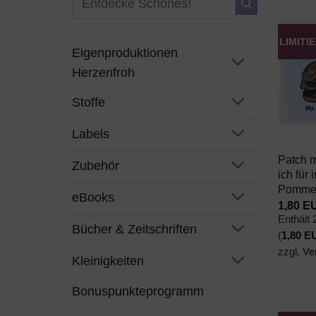
nach:
LIMITI
Eigenproduktionen
Herzenfroh
Stoffe
+
Labels
Patch m
Zubehör
ich für
Pommes
eBooks
1,80
E
Enthält
Bücher & Zeitschriften
(
1,80
E
zzgl.
Ve
Kleinigkeiten
Bonuspunkteprogramm