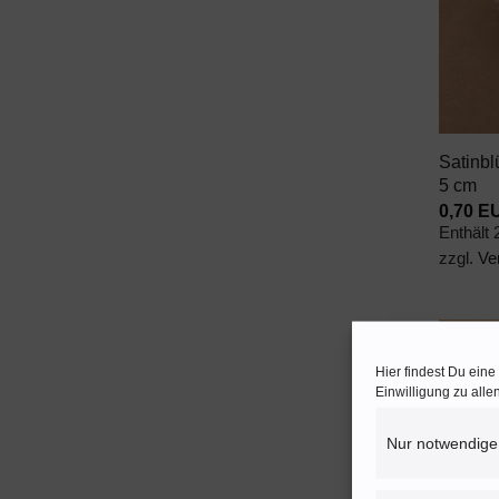
+
Satinbl
5 cm
0,70
E
Enthält
zzgl.
Ve
Hier findest Du ein
Einwilligung zu all
Nur notwendige