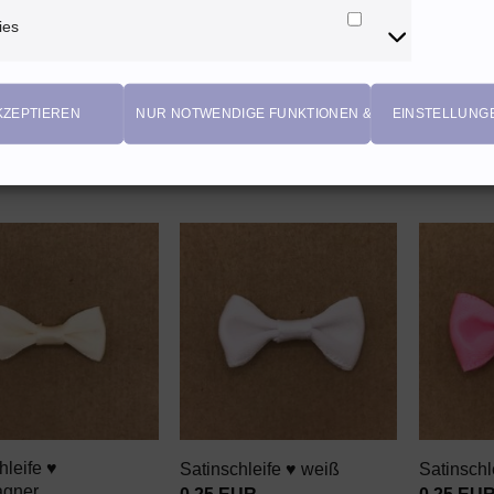
+
+
ies
Marketing
Cookies
hleife ♥ rosa mit
Satinschleife ♥ weiß mit
Satinschl
 Punkten
schwarzen Punkten
0,25
EU
UR
0,25
EUR
KZEPTIEREN
NUR NOTWENDIGE FUNKTIONEN & COOKIES
EINSTELLUNG
Enthält 2
 20% MwSt. AT
Enthält 20% MwSt. AT
zzgl.
Vers
rsand
zzgl.
Versand
AUF DEN
AUF DEN
WUNSCHZETTEL
WUNSCHZETTEL
+
+
hleife ♥
Satinschleife ♥ weiß
Satinschl
gner
0,25
EUR
0,25
EU