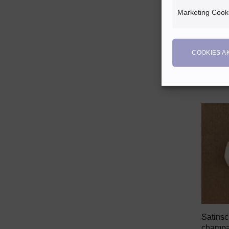
+
Marketing Cook
Satinsc
weißen
0,25
E
COOKIES A
Enthält
zzgl.
Ve
+
Satinsc
champa