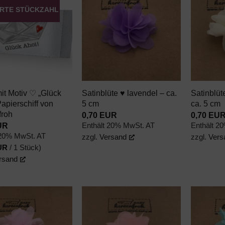
ERTE STÜCKZAHL
AUF DEN
AUF DEN
WUNSCHZETTEL
WUNSCHZETTEL
+
+
it Motiv ♡ „Glück
Satinblüte ♥ lavendel – ca.
Satinblü
Papierschiff von
5 cm
ca. 5 cm
froh
0,70
EUR
0,70
EU
UR
Enthält 20% MwSt. AT
Enthält 2
 20% MwSt. AT
zzgl.
Versand
zzgl.
Vers
UR
/ 1 Stück)
rsand
AUF DEN
AUF DEN