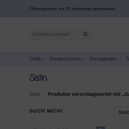
Zum
Öffnungszeiten: bis 20.September geschlossen
Inhalt
springen
Suchen
nach:
Stoffe
Kreativzubehör
Kleinigkeiten
Satin
Start
/
Produkte verschlagwortet mit „S
SUCH MICH!
Sort
Suchen