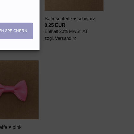
+
eife ♥ lavendel
Satinschleife ♥ schwarz
R
0,25
EUR
EN SPEICHERN
0% MwSt. AT
Enthält 20% MwSt. AT
and
zzgl.
Versand
AUF DEN
WUNSCHZETTEL
eife ♥ pink
R