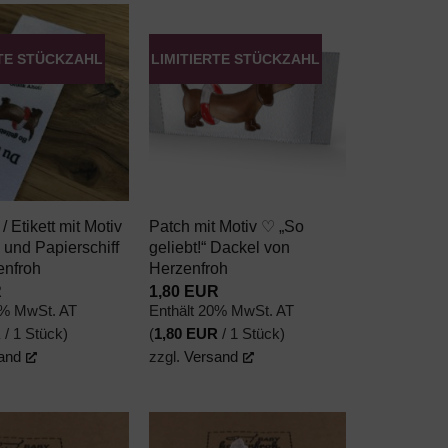
RTE STÜCKZAHL
LIMITIERTE STÜCKZAHL
AUF DEN
AUF DEN
WUNSCHZETTEL
WUNSCHZETTEL
+
 / Etikett mit Motiv
Patch mit Motiv ♡ „So
und Papierschiff
geliebt!“ Dackel von
enfroh
Herzenfroh
R
1,80
EUR
0% MwSt. AT
Enthält 20% MwSt. AT
R
/ 1 Stück)
(
1,80
EUR
/ 1 Stück)
and
zzgl.
Versand