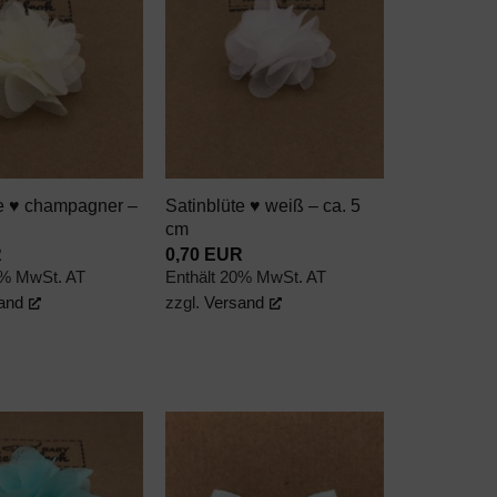
AUF DEN
AUF DEN
WUNSCHZETTEL
WUNSCHZETTEL
+
te ♥ champagner –
Satinblüte ♥ weiß – ca. 5
cm
R
0,70
EUR
0% MwSt. AT
Enthält 20% MwSt. AT
and
zzgl.
Versand
AUF DEN
AUF DEN