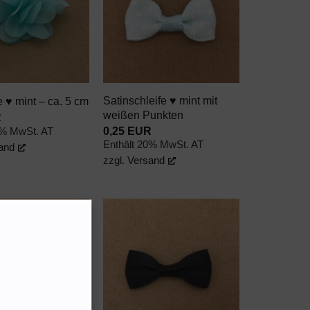
WUNSCHZETTEL
WUNSCHZETTEL
+
Satinschleife ♥ mint mit
e ♥ mint – ca. 5 cm
weißen Punkten
R
0,25
EUR
0% MwSt. AT
Enthält 20% MwSt. AT
and
zzgl.
Versand
AUF DEN
AUF DEN
WUNSCHZETTEL
WUNSCHZETTEL