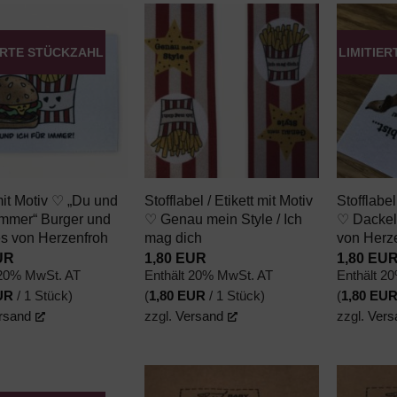
ERTE STÜCKZAHL
LIMITIE
AUF DEN
AUF DEN
WUNSCHZETTEL
WUNSCHZETTEL
+
+
it Motiv ♡ „Du und
Stofflabel / Etikett mit Motiv
Stofflabel
 immer“ Burger und
♡ Genau mein Style / Ich
♡ Dackel 
 von Herzenfroh
mag dich
von Herz
UR
1,80
EUR
1,80
EU
 20% MwSt. AT
Enthält 20% MwSt. AT
Enthält 2
UR
/ 1 Stück)
(
1,80
EUR
/ 1 Stück)
(
1,80
EU
rsand
zzgl.
Versand
zzgl.
Vers