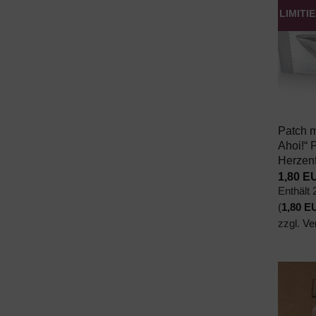
LIMITI
+
Patch m
Ahoi!“ 
Herzen
1,80
E
Enthält
(
1,80
E
zzgl.
Ve