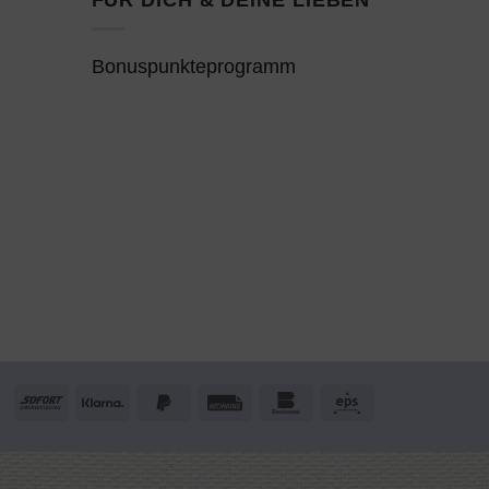
Bonuspunkteprogramm
Sofort
Klarna
PayPal
Rechung
Bankomat
Eps
2