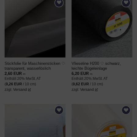
AUF DEN
AUF DEN
WUNSCHZETTEL
WUNSCHZETTEL
Stickfolie für Maschinensticken ♡
Vlieseline H200 ♡ schwarz,
transparent, wasserlöslich
leichte Bügeleinlage
2,60
EUR
6,20
EUR
m
m
Enthält 20% MwSt. AT
Enthält 20% MwSt. AT
(
0,26
EUR
/ 10 cm)
(
0,62
EUR
/ 10 cm)
zzgl.
Versand
zzgl.
Versand
AUF DEN
AUF DEN
WUNSCHZETTEL
WUNSCHZETTEL