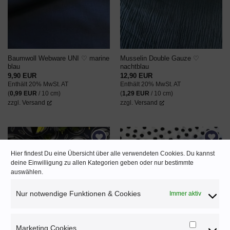
Baumwoll Webware UNI ♡ marine
Musselin Double Gauze ♡
blau
nachtblau
9,90
EUR
12,90
EUR
Enthält 20% MwSt. AT
Enthält 20% MwSt. AT
(
0,99
EUR
/ 10 cm)
(
1,29
EUR
/ 10 cm)
zzgl.
Versand
zzgl.
Versand
Hier findest Du eine Übersicht über alle verwendeten Cookies. Du kannst
AUF DEN
AUF DEN
deine Einwilligung zu allen Kategorien geben oder nur bestimmte
WUNSCHZETTEL
WUNSCHZETTEL
auswählen.
Nur notwendige Funktionen & Cookies
Immer aktiv
Marketing Cookies