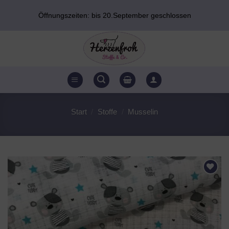
Zum
Öffnungszeiten: bis 20.September geschlossen
Inhalt
springen
Start
/
Stoffe
/
Musselin
AUF DEN
WUNSCHZETTEL