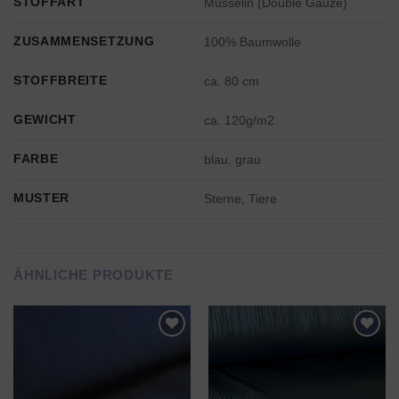
STOFFART
Musselin (Double Gauze)
ZUSAMMENSETZUNG
100% Baumwolle
STOFFBREITE
ca. 80 cm
GEWICHT
ca. 120g/m2
FARBE
blau, grau
MUSTER
Sterne, Tiere
ÄHNLICHE PRODUKTE
AUF DEN
AUF DEN
WUNSCHZETTEL
WUNSCHZETTEL