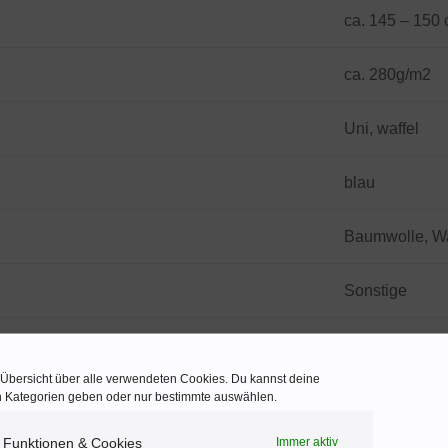
ca. 145 – 150
ca. 280g/m2
Uni, waffel
blau
Baumwolle, Wa
Sonstige
e Übersicht über alle verwendeten Cookies. Du kannst deine
en Kategorien geben oder nur bestimmte auswählen.
 B.V. Kranenberg 6 5047 TR Tilburg Niederlande Postfa
 Funktionen & Cookies
Immer aktiv