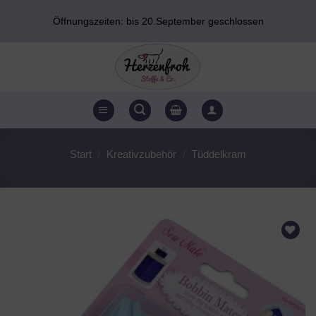
Zum
Öffnungszeiten: bis 20.September geschlossen
Inhalt
springen
Start
/
Kreativzubehör
/
Tüddelkram
AUF DEN
WUNSCHZETTEL