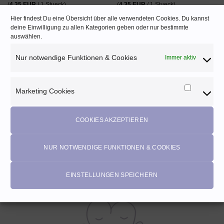
(
4,35
EUR
/ 1 Stueck)
(
4,35
EUR
/ 1 Stueck)
zzgl.
Versand
zzgl.
Versand
Hier findest Du eine Übersicht über alle verwendeten Cookies. Du kannst
deine Einwilligung zu allen Kategorien geben oder nur bestimmte
auswählen.
Nur notwendige Funktionen & Cookies
Immer aktiv
Marketing Cookies
Marketi
Cookies
COOKIES AKZEPTIEREN
NUR NOTWENDIGE FUNKTIONEN & COOKIES
KEINE VERSANDKOSTEN
Ab 70€ Bestellwert (AUT) bzw. 150 € (DEU)
EINSTELLUNGEN SPEICHERN