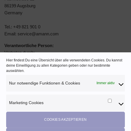
86199 Augsburg
Germany
Tel.: +49 821 901 0
Email: service@amann.com
Verantwortliche Person:
Vertreten durch:
Amann Beteiligungen GmbH Sitz Bönnigheim
Hier findest Du eine Übersicht über alle verwendeten Cookies. Du kannst
deine Einwilligung zu allen Kategorien geben oder nur bestimmte
auswählen.
Diese vertreten durch:
Arved Westerkamp, CSO
Nur notwendige Funktionen & Cookies
Immer aktiv
Wolfgang Findeis, CFO
Handelsregister: HRB 301997
Marketing Cookies
Marketi
Registergericht: Registergericht Stuttgart
Cookies
info@amann-mettler.com
COOKIES AKZEPTIEREN
Warnhinweise und Sicherheitsinformationen: