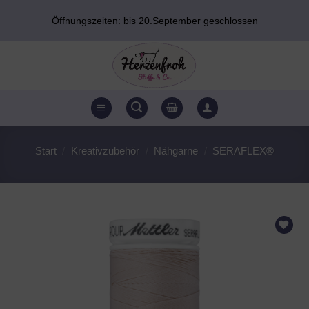
Zum
Öffnungszeiten: bis 20.September geschlossen
Inhalt
springen
Start
/
Kreativzubehör
/
Nähgarne
/
SERAFLEX®
AUF DEN
WUNSCHZETTEL