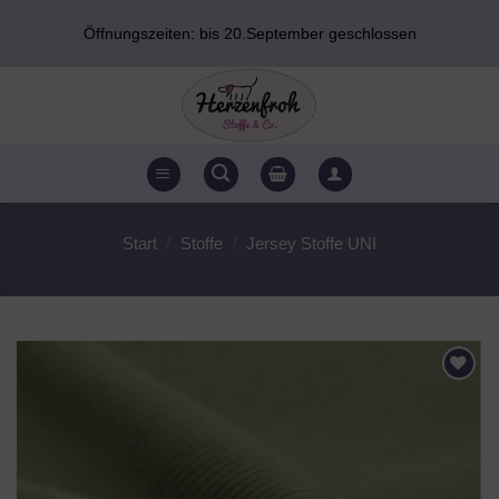
Zum
Öffnungszeiten: bis 20.September geschlossen
Inhalt
springen
Start
/
Stoffe
/
Jersey Stoffe UNI
AUF DEN
WUNSCHZETTEL