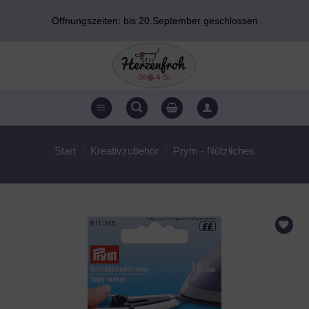
Zum
Öffnungszeiten: bis 20.September geschlossen
Inhalt
springen
Start
/
Kreativzubehör
/
Prym - Nützliches
AUF DEN
WUNSCHZETTEL