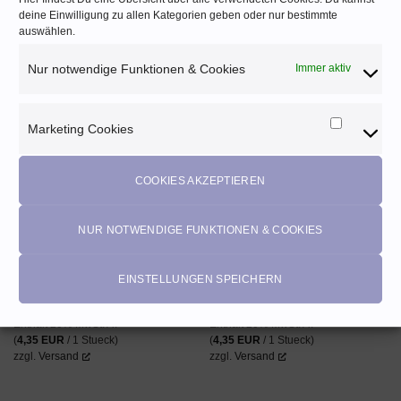
Enthält 20% MwSt. AT
Enthält 20% MwSt. AT
deine Einwilligung zu allen Kategorien geben oder nur bestimmte
(
4,35
EUR
/ 1 Stueck)
(
4,35
EUR
/ 1 Stueck)
auswählen.
zzgl.
Versand
zzgl.
Versand
Nur notwendige Funktionen & Cookies
Immer aktiv
Marketing Cookies
Marketi
AUF DEN
AUF DEN
Cookies
WUNSCHZETTEL
WUNSCHZETTEL
COOKIES AKZEPTIEREN
NUR NOTWENDIGE FUNKTIONEN & COOKIES
SERAFLEX® – 130 Meter ♡
SERAFLEX® – 130 Meter ♡
EINSTELLUNGEN SPEICHERN
Tanne_0216
Sweet Boy
4,35
EUR
4,35
EUR
Enthält 20% MwSt. AT
Enthält 20% MwSt. AT
(
4,35
EUR
/ 1 Stueck)
(
4,35
EUR
/ 1 Stueck)
zzgl.
Versand
zzgl.
Versand