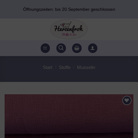
Zum
Öffnungszeiten: bis 20.September geschlossen
Inhalt
springen
Start
/
Stoffe
/
Musselin
AUF DEN
WUNSCHZETTEL