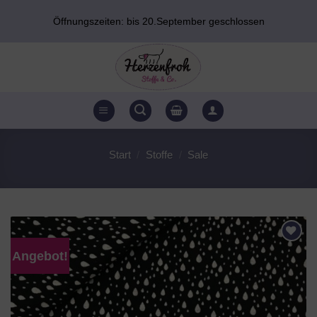
Zum
Öffnungszeiten: bis 20.September geschlossen
Inhalt
springen
Start
/
Stoffe
/
Sale
Angebot!
AUF DEN
WUNSCHZETTEL