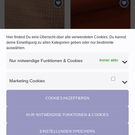
AUF DEN
AUF DEN
WUNSCHZETTEL
WUNSCHZETTEL
Hier findest Du eine Übersicht über alle verwendeten Cookies. Du kannst
deine Einwilligung zu allen Kategorien geben oder nur bestimmte
auswählen.
Nur notwendige Funktionen & Cookies
Immer aktiv
Musselin Double Gauze unifarben
Musselin Double Gauze ♡ terra
♡ peach
12,90
EUR
12,90
EUR
Enthält 20% MwSt. AT
Enthält 20% MwSt. AT
(
1,29
EUR
/ 10 cm)
Marketing Cookies
Marketi
(
1,29
EUR
/ 10 cm)
zzgl.
Versand
zzgl.
Versand
Cookies
COOKIES AKZEPTIEREN
NUR NOTWENDIGE FUNKTIONEN & COOKIES
Angebot!
AUF DEN
AUF DEN
WUNSCHZETTEL
WUNSCHZETTEL
EINSTELLUNGEN SPEICHERN