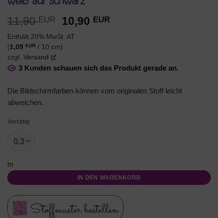
weiß auf schwarz
Ursprünglicher
Aktueller
11,90
10,90
EUR
EUR
Preis
Preis
Enthält 20% MwSt. AT
war:
ist:
EUR
(
1,09
/ 10 cm)
11,90 EUR
10,90 EUR.
zzgl.
Versand
3 Kunden schauen sich das Produkt gerade an.
Die Bildschirmfarben können vom originalen Stoff leicht
abweichen.
Vorrätig
m
IN DEN WARENKORB
Stoffmuster bestellen