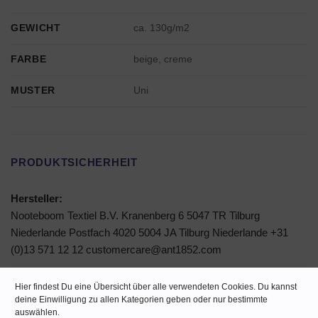
GEWICHT
ca. 130g/m2
FARBE
beige, creme
MUSTER
Uni
PRODUKTSICHERHEIT
Hersteller:
Nooteboom Textiel B.V. Kranenberg 6 5047 TR Tilburg
Niederlande Postfach 4020 5004 JA Tilburg Niederlande +31
(0)13 571 12 12 customercare@ant1852.com
Warnhinweise und Sicherheitsinformationen:
Hier findest Du eine Übersicht über alle verwendeten Cookies. Du kannst
Achtung: Stoffe sind brennbar!
deine Einwilligung zu allen Kategorien geben oder nur bestimmte
auswählen.