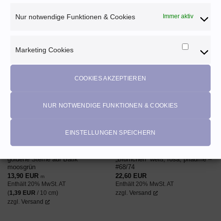
Nur notwendige Funktionen & Cookies
Immer aktiv
ÄHNLICHE PRODUKTE
Marketing Cookies
Marketi
Cookies
AUF DEN
AUF DEN
COOKIES AKZEPTIEREN
WUNSCHZETTEL
WUNSCHZETTEL
NICHT VORRÄTIG
NUR NOTWENDIGE FUNKTIONEN & COOKIES
EINSTELLUNGEN SPEICHERN
Baumwolldruck Webware ♡
kurze Pumphose mit Bündchen
goldene Sterne auf Batik
„Blümchen“ weiß, rosa, pflaume –
moosgrün
#68/74
13,90
EUR
22,60
EUR
m
Enthält 20% MwSt. AT
Enthält 20% MwSt. AT
(
1,39
EUR
/ 10 cm)
zzgl.
Versand
zzgl.
Versand