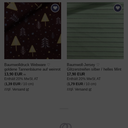
AUF DEN
AUF DEN
WUNSCHZETTEL
WUNSCHZETTEL
Baumwolldruck Webware ♡
Baumwoll-Jersey ♡
goldene Tannenbäume auf weinrot
Glitzerstreifen silber / helles Mint
13,90
EUR
17,90
EUR
m
Enthält 20% MwSt. AT
Enthält 20% MwSt. AT
(
1,39
EUR
/ 10 cm)
(
1,79
EUR
/ 10 cm)
zzgl.
Versand
zzgl.
Versand