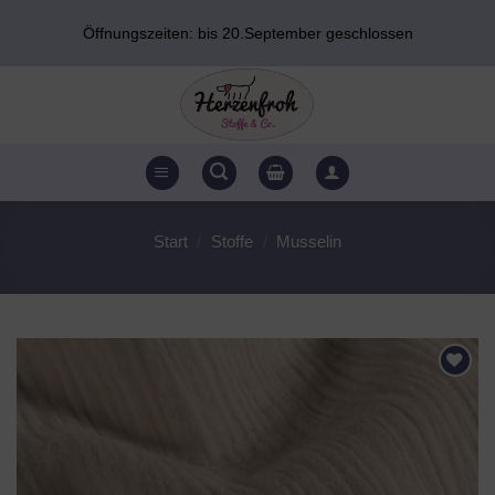
Zum
Öffnungszeiten: bis 20.September geschlossen
Inhalt
springen
Start
/
Stoffe
/
Musselin
AUF DEN
WUNSCHZETTEL