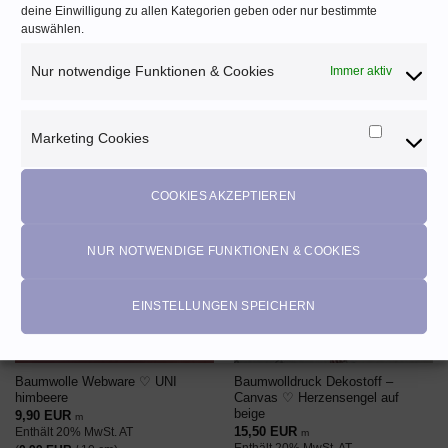
deine Einwilligung zu allen Kategorien geben oder nur bestimmte
Warnhinweise und Sicherheitsinformationen:
auswählen.
Stoff ist brennbar!
Nur notwendige Funktionen & Cookies
Immer aktiv
ÄHNLICHE PRODUKTE
Marketing Cookies
Marketi
Cookies
COOKIES AKZEPTIEREN
AUF DEN
AUF DEN
WUNSCHZETTEL
WUNSCHZETTEL
NUR NOTWENDIGE FUNKTIONEN & COOKIES
NICHT VORRÄTIG
EINSTELLUNGEN SPEICHERN
Baumwolle Webware ♡ UNI
Baumwolldruck Dekostoff –
himbeere
Canvas ♡ Herzensengel auf
beige
9,90
EUR
m
15,50
EUR
Enthält 20% MwSt. AT
m
Enthält 20% MwSt. AT