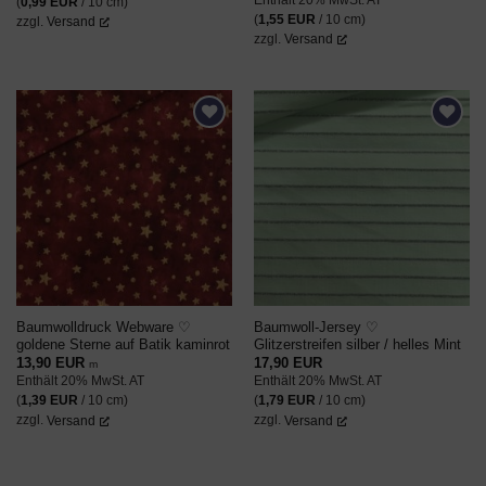
(
0,99
EUR
/ 10 cm)
(
1,55
EUR
/ 10 cm)
zzgl.
Versand
zzgl.
Versand
AUF DEN
AUF DEN
WUNSCHZETTEL
WUNSCHZETTEL
Baumwolldruck Webware ♡
Baumwoll-Jersey ♡
goldene Sterne auf Batik kaminrot
Glitzerstreifen silber / helles Mint
13,90
EUR
17,90
EUR
m
Enthält 20% MwSt. AT
Enthält 20% MwSt. AT
(
1,39
EUR
/ 10 cm)
(
1,79
EUR
/ 10 cm)
zzgl.
Versand
zzgl.
Versand