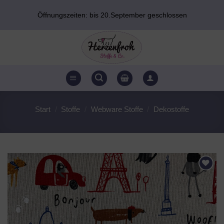
Zum
Öffnungszeiten: bis 20.September geschlossen
Inhalt
springen
Start
/
Stoffe
/
Webware Stoffe
/
Dekostoffe
AUF DEN
WUNSCHZETTEL