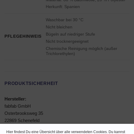
Herkunft: Spanien
Waschbar bei 30 °C
Nicht bleichen
Bügeln auf niedriger Stufe
PFLEGEHINWEIS
Nicht trocknergeeignet
Chemische Reinigung möglich (außer
Trichlorethylen)
PRODUKTSICHERHEIT
Hersteller:
fabfab GmbH
Osterbrooksweg 35
22869 Schenefeld
Deutschland
Hier findest Du eine Übersicht über alle verwendeten Cookies. Du kannst