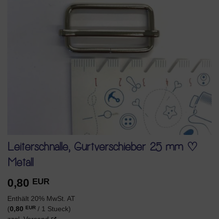
Leiterschnalle, Gurtverschieber 25 mm ♡
Metall
0,80
EUR
Enthält 20% MwSt. AT
EUR
(
0,80
/ 1 Stueck)