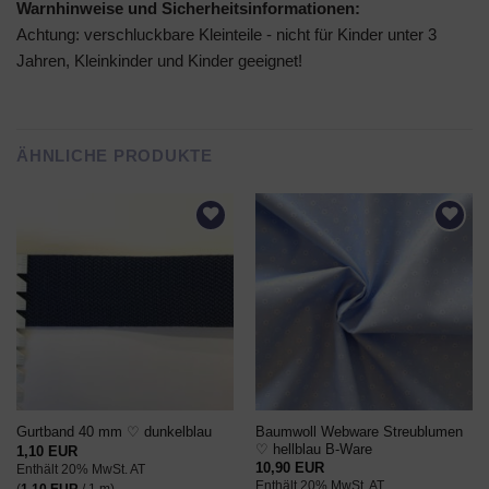
Warnhinweise und Sicherheitsinformationen:
Achtung: verschluckbare Kleinteile - nicht für Kinder unter 3
Jahren, Kleinkinder und Kinder geeignet!
ÄHNLICHE PRODUKTE
AUF DEN
AUF DEN
WUNSCHZETTEL
WUNSCHZETTEL
Baumwoll Webware Streublumen
Gurtband 40 mm ♡ dunkelblau
♡ hellblau B-Ware
1,10
EUR
10,90
EUR
Enthält 20% MwSt. AT
Enthält 20% MwSt. AT
(
1,10
EUR
/ 1 m)