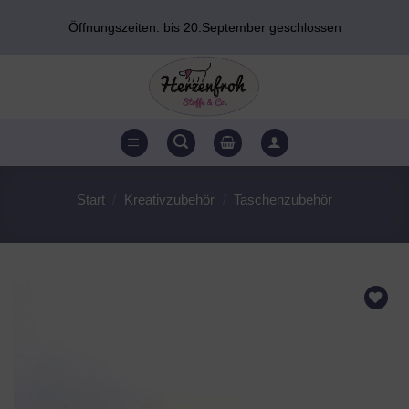
Zum
Öffnungszeiten: bis 20.September geschlossen
Inhalt
springen
Start
/
Kreativzubehör
/
Taschenzubehör
AUF DEN
WUNSCHZETTEL