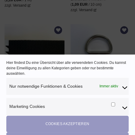
(
1,09
EUR
/ 10 cm)
zzgl.
Versand
zzgl.
Versand
AUF DEN
AUF DEN
WUNSCHZETTEL
WUNSCHZETTEL
Hier findest Du eine Übersicht über alle verwendeten Cookies. Du kannst
deine Einwilligung zu allen Kategorien geben oder nur bestimmte
auswählen.
Nur notwendige Funktionen & Cookies
Immer aktiv
Gurtband 25 mm ♡ schwarz
Halbringe 25 mm ♡ Metall
0,80
EUR
0,40
EUR
Enthält 20% MwSt. AT
Enthält 20% MwSt. AT
(
0,80
EUR
/ 1 m)
(
0,40
EUR
/ 1 Stueck)
Marketing Cookies
Marketi
zzgl.
Versand
zzgl.
Versand
Cookies
COOKIES AKZEPTIEREN