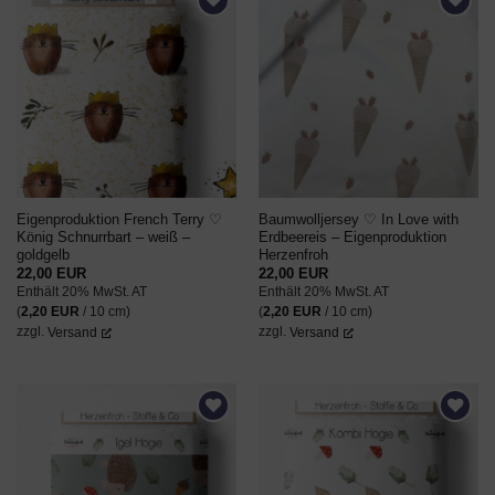
AUF DEN
AUF DEN
WUNSCHZETTEL
WUNSCHZETTEL
Eigenproduktion French Terry ♡
Baumwolljersey ♡ In Love with
König Schnurrbart – weiß –
Erdbeereis – Eigenproduktion
goldgelb
Herzenfroh
22,00
EUR
22,00
EUR
Enthält 20% MwSt. AT
Enthält 20% MwSt. AT
(
2,20
EUR
/ 10 cm)
(
2,20
EUR
/ 10 cm)
zzgl.
Versand
zzgl.
Versand
AUF DEN
AUF DEN
WUNSCHZETTEL
WUNSCHZETTEL