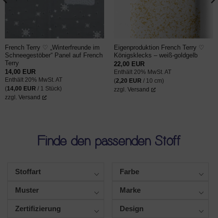
French Terry ♡ „Winterfreunde im
Eigenproduktion French Terry ♡
Schneegestöber“ Panel auf French
Königsklecks – weiß-goldgelb
Terry
22,00
EUR
14,00
EUR
Enthält 20% MwSt. AT
Enthält 20% MwSt. AT
(
2,20
EUR
/ 10 cm)
(
14,00
EUR
/ 1 Stück)
zzgl.
Versand
zzgl.
Versand
Finde den passenden Stoff
Stoffart
Farbe
Muster
Marke
Zertifizierung
Design