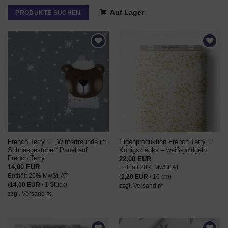
Auf Lager
PRODUKTE SUCHEN
AUF DEN
AUF DEN
WUNSCHZETTEL
WUNSCHZETTEL
French Terry ♡ „Winterfreunde im
Eigenproduktion French Terry ♡
Schneegestöber“ Panel auf
Königsklecks – weiß-goldgelb
French Terry
22,00
EUR
14,00
EUR
Enthält 20% MwSt. AT
Enthält 20% MwSt. AT
(
2,20
EUR
/ 10 cm)
(
14,00
EUR
/ 1 Stück)
zzgl.
Versand
zzgl.
Versand