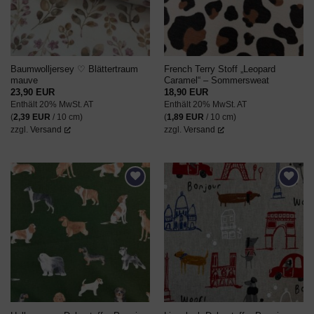
Baumwolljersey ♡ Blättertraum
French Terry Stoff „Leopard
mauve
Caramel“ – Sommersweat
23,90
EUR
18,90
EUR
Enthält 20% MwSt. AT
Enthält 20% MwSt. AT
(
2,39
EUR
/ 10 cm)
(
1,89
EUR
/ 10 cm)
zzgl.
Versand
zzgl.
Versand
AUF DEN
AUF DEN
WUNSCHZETTEL
WUNSCHZETTEL