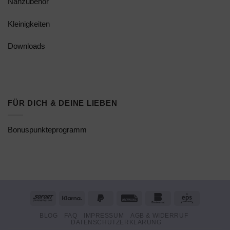
Nähzubehör
Kleinigkeiten
Downloads
FÜR DICH & DEINE LIEBEN
Bonuspunkteprogramm
Sofort
Klarna
PayPal
Rechung
Bankomat
Eps
2
BLOG
FAQ
IMPRESSUM
AGB & WIDERRUF
DATENSCHUTZERKLÄRUNG