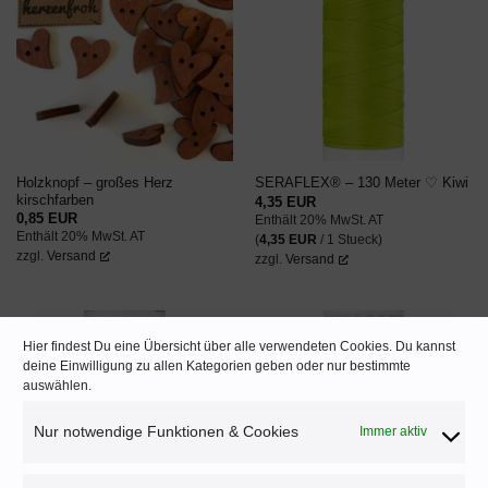
AUF DEN
AUF DEN
WUNSCHZETTEL
WUNSCHZETTEL
Holzknopf – großes Herz
SERAFLEX® – 130 Meter ♡ Kiwi
kirschfarben
4,35
EUR
0,85
EUR
Enthält 20% MwSt. AT
Enthält 20% MwSt. AT
(
4,35
EUR
/ 1 Stueck)
zzgl.
Versand
zzgl.
Versand
Hier findest Du eine Übersicht über alle verwendeten Cookies. Du kannst
deine Einwilligung zu allen Kategorien geben oder nur bestimmte
AUF DEN
AUF DEN
auswählen.
WUNSCHZETTEL
WUNSCHZETTEL
Nur notwendige Funktionen & Cookies
Immer aktiv