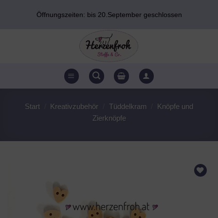
Zum
Öffnungszeiten: bis 20.September geschlossen
Inhalt
springen
Start
/
Kreativzubehör
/
Tüddelkram
/
Knöpfe und
Zierknöpfe
AUF DEN
WUNSCHZETTEL