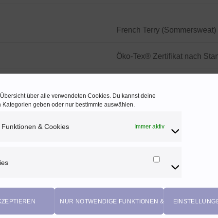
French Terry (Sommersweat)
Öko-Tex® Zertifikat nach Sta
95% Baumwolle, 5% Elastha
UNG
Breite: ca. 150cnm
e Übersicht über alle verwendeten Cookies. Du kannst deine
ca. 250g/m2
en Kategorien geben oder nur bestimmte auswählen.
 Funktionen & Cookies
Immer aktiv
petrol
Uni
ies
Marketing
Cookies
Sonstige
KZEPTIEREN
NUR NOTWENDIGE FUNKTIONEN & COOKIES
EINSTELLUNG