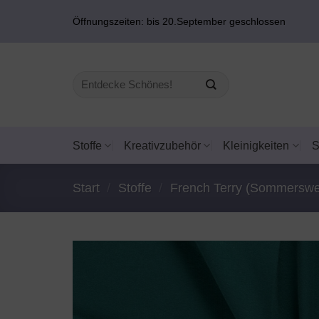
Zum
Öffnungszeiten: bis 20.September geschlossen
Inhalt
springen
Suchen
nach:
Stoffe
Kreativzubehör
Kleinigkeiten
Start
/
Stoffe
/
French Terry (Sommerswe