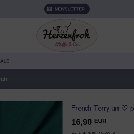
NEWSLETTER
SALE
at)
French Terry uni ♡ p
16,90
EUR
AUF DEN
WUNSCHZETTEL
Enthält 20% MwSt. AT