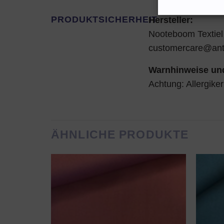
PRODUKTSICHERHEIT
Hersteller:
Nooteboom Textiel
customercare@an
Warnhinweise und
Achtung: Allergike
ÄHNLICHE PRODUKTE
AUF DEN
WUNSCHZETTEL