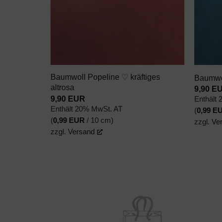
+
+
Baumwoll Popeline ♡ kräftiges
Baumwol
altrosa
9,90
E
9,90
EUR
Enthält
Enthält 20% MwSt. AT
(
0,99
E
(
0,99
EUR
/ 10 cm)
zzgl.
Ve
zzgl.
Versand