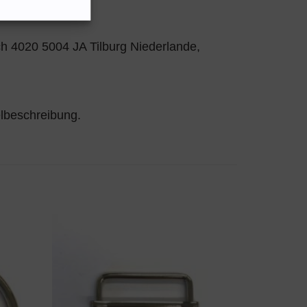
h 4020 5004 JA Tilburg Niederlande,
elbeschreibung.
N
AUF DEN
TTEL
WUNSCHZETTEL