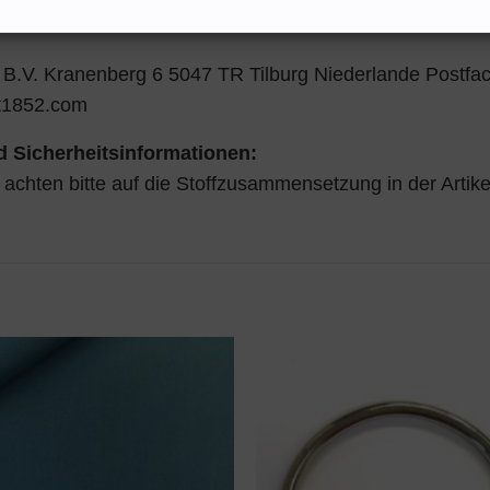
 B.V. Kranenberg 6 5047 TR Tilburg Niederlande Postfac
t1852.com
 Sicherheitsinformationen:
r achten bitte auf die Stoffzusammensetzung in der Artik
AUF DEN
AUF DE
WUNSCHZETTEL
WUNSCHZE