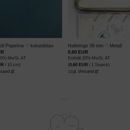
+
l Popeline ♡ kobaldblau
Halbringe 38 mm ♡ Metall
UR
0,60
EUR
 20% MwSt. AT
Enthält 20% MwSt. AT
UR
/ 10 cm)
(
0,60
EUR
/ 1 Stueck)
rsand
zzgl.
Versand