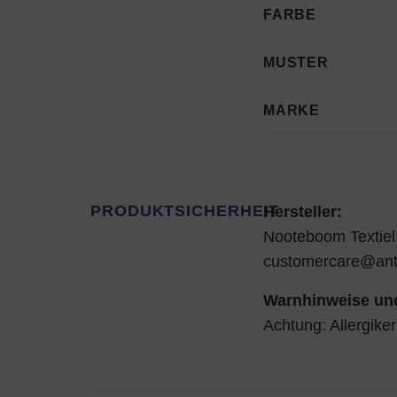
FARBE
MUSTER
MARKE
PRODUKTSICHERHEIT
Hersteller:
Nooteboom Textiel
customercare@an
Warnhinweise und
Achtung: Allergike