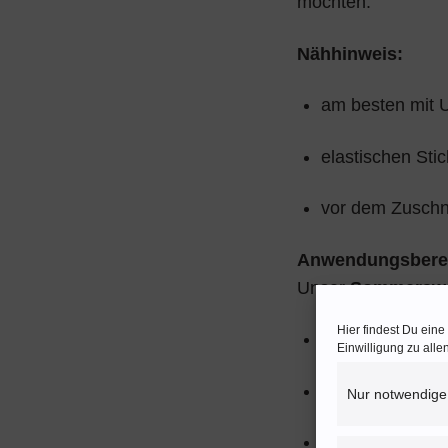
möchten.
Nähhinweis:
am besten mit U
elastischen Sti
vor dem Zuschne
Anwendungsbere
Unser
Sommerswe
Hier findest Du ein
Hoodies, Sweat
Einwilligung zu all
sportliche Outfit
Nur notwendige
Kinder- und B