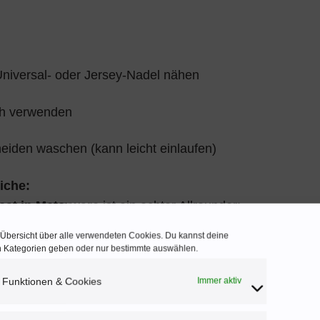
niversal- oder Jersey-Nadel nähen
ch verwenden
iden waschen (kann leicht einlaufen)
iche:
at in Meterware
ist ein echter Allrounder:
e Übersicht über alle verwendeten Cookies. Du kannst deine
shirts, Jogginghosen
en Kategorien geben oder nur bestimmte auswählen.
s (z. B. Yoga, Freizeit)
 Funktionen & Cookies
Immer aktiv
abykleidung
wie Strampler, Shirts, Leggings