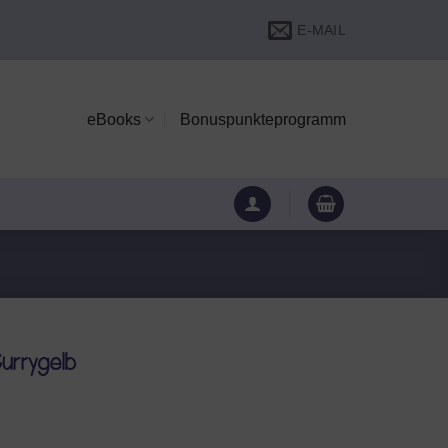
E-MAIL
eBooks
Bonuspunkteprogramm
urrygelb