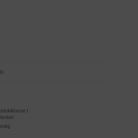
00
uktklasse I
texbel
eidig