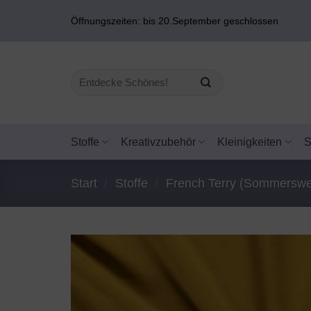
Zum
Öffnungszeiten: bis 20.September geschlossen
Inhalt
springen
Suchen
nach:
Stoffe
Kreativzubehör
Kleinigkeiten
Start
/
Stoffe
/
French Terry (Sommerswe