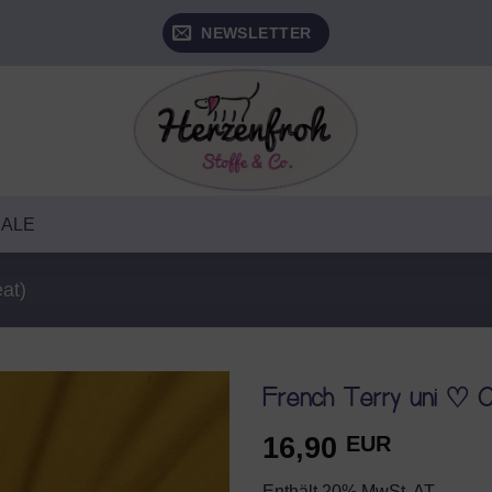
NEWSLETTER
SALE
at)
French Terry uni ♡ C
16,90
EUR
AUF DEN
WUNSCHZETTEL
Enthält 20% MwSt. AT