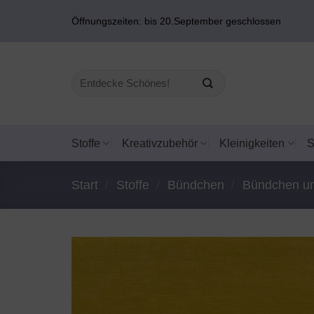
Zum
Öffnungszeiten: bis 20.September geschlossen
Inhalt
springen
Suchen
nach:
Stoffe
Kreativzubehör
Kleinigkeiten
Start
/
Stoffe
/
Bündchen
/
Bündchen un