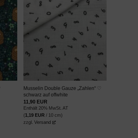
N
AUF DEN
TTEL
WUNSCHZETTEL
+
♡
Musselin Double Gauze „Zahlen“ ♡
schwarz auf offwhite
11,90
EUR
Enthält 20% MwSt. AT
(
1,19
EUR
/ 10 cm)
zzgl.
Versand