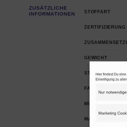
ZUSÄTZLICHE
STOFFART
INFORMATIONEN
ZERTIFIZIERUNG
ZUSAMMENSETZ
GEWICHT
STOFFBREITE
Hier findest Du ein
Einwilligung zu all
FARBE
Nur notwendige
MUSTER
Marketing Cook
MARKE