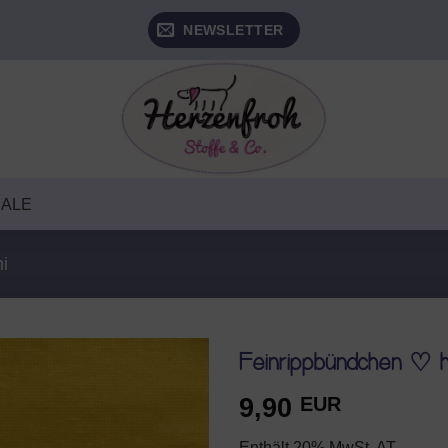
NEWSLETTER
SALE
i
Feinrippbündchen ♡ h
9,90
EUR
AUF DEN
WUNSCHZETTEL
Enthält 20% MwSt. AT