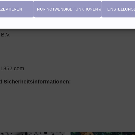
KZEPTIEREN
NUR NOTWENDIGE FUNKTIONEN & COOKIES
EINSTELLUNG
 B.V.
t1852.com
 Sicherheitsinformationen: