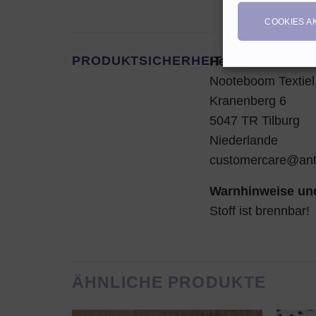
COOKIES A
PRODUKTSICHERHEIT
Hersteller:
Nooteboom Textiel
Kranenberg 6
5047 TR Tilburg
Niederlande
customercare@an
Warnhinweise und
Stoff ist brennbar!
ÄHNLICHE PRODUKTE