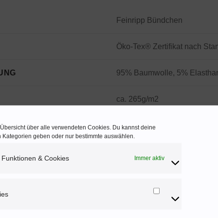
Feinripp Bündchen
Öko-Tex® Zertifikat nach Sta
UNG
95% Baumwolle, 5% Elastha
ca. 265g/m2
ca. 70 cm Schlauchware
e Übersicht über alle verwendeten Cookies. Du kannst deine
en Kategorien geben oder nur bestimmte auswählen.
gelb
 Funktionen & Cookies
Immer aktiv
Uni
ies
Marketing
Sonstige
Cookies