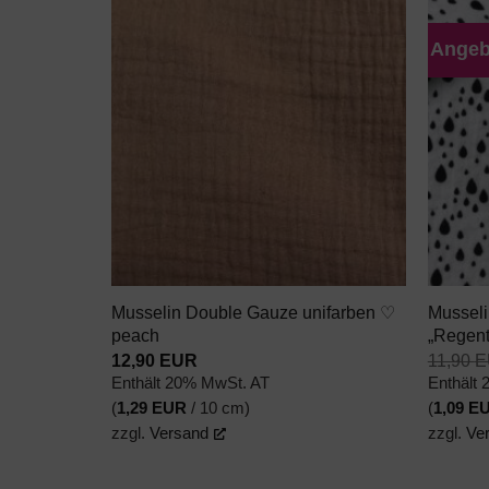
Angeb
AUF DEN
WUNSCHZETTEL
+
+
Musselin Double Gauze unifarben ♡
Mussel
peach
„Regent
12,90
EUR
11,90
E
Enthält 20% MwSt. AT
Enthält
(
1,29
EUR
/ 10 cm)
(
1,09
E
zzgl.
Versand
zzgl.
Ve