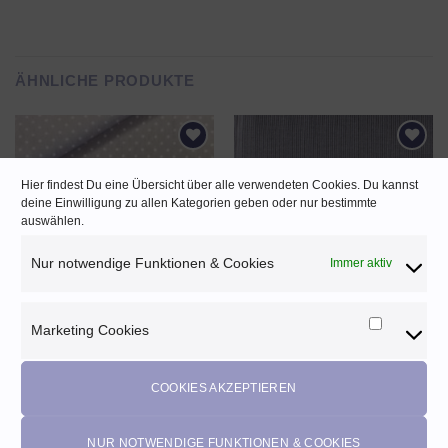
ÄHNLICHE PRODUKTE
AUF DEN
AUF DEN
Hier findest Du eine Übersicht über alle verwendeten Cookies. Du kannst
WUNSCHZETTEL
WUNSCHZETTEL
deine Einwilligung zu allen Kategorien geben oder nur bestimmte
auswählen.
Nur notwendige Funktionen & Cookies
Immer aktiv
Marketing Cookies
Baumwolldruck Webware ♡ kleine
Rippen Bündchenstoff 2×2 ♡
Marketi
Punkte – hellrosa
Unifarben mausgrau
Cookies
11,70
EUR
10,90
EUR
m
m
Enthält 20% MwSt. AT
Enthält 20% MwSt. AT
COOKIES AKZEPTIEREN
(
1,17
EUR
/ 10 cm)
(
1,09
EUR
/ 10 cm)
zzgl.
Versand
zzgl.
Versand
NUR NOTWENDIGE FUNKTIONEN & COOKIES