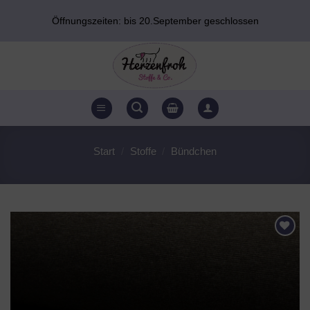
Zum
Öffnungszeiten: bis 20.September geschlossen
Inhalt
springen
Start
/
Stoffe
/
Bündchen
AUF DEN
WUNSCHZETTEL