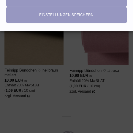
EINSTELLUNGEN SPEICHERN
AUF DEN
AUF DEN
WUNSCHZETTEL
WUNSCHZETTEL
Feinripp Bündchen ♡ hellbraun
Feinripp Bündchen ♡ altrosa
meliert
10,90
EUR
m
10,90
EUR
Enthält 20% MwSt. AT
m
Enthält 20% MwSt. AT
(
1,09
EUR
/ 10 cm)
(
1,09
EUR
/ 10 cm)
zzgl.
Versand
zzgl.
Versand