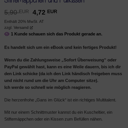
Stiftemäppchen und Füllkissen
Ursprünglicher
Aktueller
5,90
4,72
EUR
EUR
Preis
Preis
Enthält 20% MwSt. AT
war:
ist:
zzgl.
Versand
5,90 EUR
4,72 EUR.
1 Kunde schauen sich das Produkt gerade an.
Es handelt sich um ein eBook und kein fertiges Produkt!
Wenn du die Zahlungsweise „Sofort Überweisung“ oder
PayPal gewählt hast, kann es eine Weile dauern, bis ich dir
den Link schicke (da ich den Link händisch freigeben muss
und nicht rund um die Uhr am Computer sitze).
Ich werde so schnell wie möglich reagieren.
Die herzenfrohe „Gans im Glück“ ist ein richtiges Multitalent.
Mit nur einem Schnittmuster kannst du ein Kuscheltier, ein
Stiftemäppchen oder ein Kissen zum Befüllen nähen.