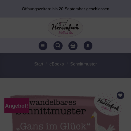
Zum
Öffnungszeiten: bis 20.September geschlossen
Inhalt
springen
Start
/
eBooks
/
Schnittmuster
Angebot!
AUF DEN
WUNSCHZETTEL