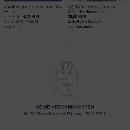
eBook Mütze „Schleifenliebe“ 34 –
LIZENZ für eBook „Gans im
56 cm
Glück“ by Herzenfroh
Ursprünglicher
Aktueller
5,90
EUR
4,72
EUR
20,00
EUR
Preis
Preis
Enthält 20% MwSt. AT
Enthält 20% MwSt. AT
war:
ist:
5,90 EUR
4,72 EUR.
zzgl.
Versand
zzgl.
Versand
KEINE VERSANDKOSTEN
Ab 70€ Bestellwert (AUT) bzw. 150 € (DEU)