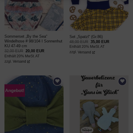
Sommerset „By the Sea“
Set „Spatzl“ (Gr.86)
Windelhose # 98/104 I Sonnenhut
Ursprünglicher
Aktueller
48,00
EUR
35,00
EUR
Preis
Preis
KU 47-49 cm
Enthält 20% MwSt. AT
war:
ist:
Ursprünglicher
Aktueller
32,00
EUR
20,00
EUR
48,00 EUR
35,00 EUR.
zzgl.
Versand
Preis
Preis
Enthält 20% MwSt. AT
war:
ist:
32,00 EUR
20,00 EUR.
zzgl.
Versand
Angebot!
AUF DEN
AUF DEN
WUNSCHZETTEL
WUNSCHZETTEL