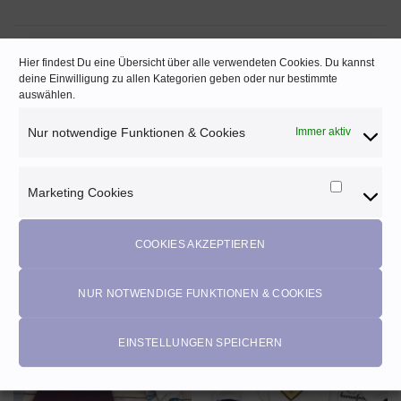
PRODUKTSICHERHEIT
Hier findest Du eine Übersicht über alle verwendeten Cookies. Du kannst
deine Einwilligung zu allen Kategorien geben oder nur bestimmte
auswählen.
Hersteller:
Herzenfroh, Christina Hosiner, Löwengarten 4, 4082 Aschach,
Nur notwendige Funktionen & Cookies
Immer aktiv
info@herzenfroh.at
Warnhinweise und Sicherheitsinformationen:
Marketing Cookies
Marketi
Hier handelt es sich um ein digitales Produkt.
Cookies
COOKIES AKZEPTIEREN
ÄHNLICHE PRODUKTE
NUR NOTWENDIGE FUNKTIONEN & COOKIES
EINSTELLUNGEN SPEICHERN
Angebot!
Angebot!
AUF DEN
AUF DEN
WUNSCHZETTEL
WUNSCHZETTEL