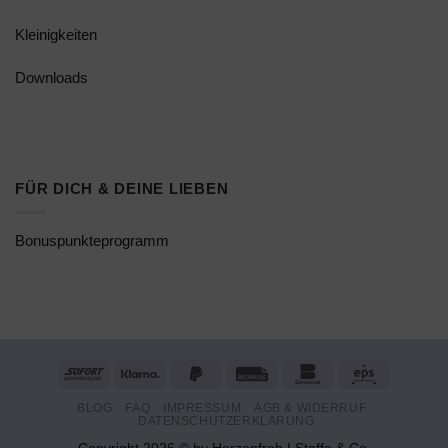
Kleinigkeiten
Downloads
FÜR DICH & DEINE LIEBEN
Bonuspunkteprogramm
Sofort
Klarna
PayPal
Rechung
Bankomat
Eps
2
BLOG
FAQ
IMPRESSUM
AGB & WIDERRUF
DATENSCHUTZERKLÄRUNG