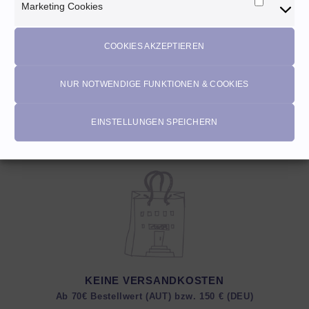
Marketing Cookies
Marketi
Cookies
Walkloden ♡ Wollwalk Plus –
Bündchen Boord Cuffs ♡
dark navy
schmale Streifen rot
COOKIES AKZEPTIEREN
24,90
EUR
4,50
EUR
Enthält 20% MwSt. AT
Enthält 20% MwSt. AT
(
2,49
EUR
/ 10 cm)
zzgl.
Versand
NUR NOTWENDIGE FUNKTIONEN & COOKIES
zzgl.
Versand
EINSTELLUNGEN SPEICHERN
KEINE VERSANDKOSTEN
Ab 70€ Bestellwert (AUT) bzw. 150 € (DEU)