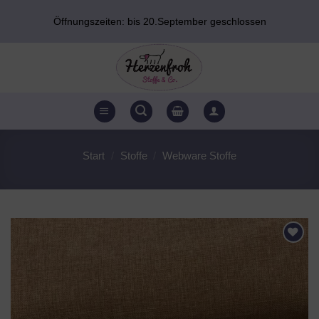
Zum
Öffnungszeiten: bis 20.September geschlossen
Inhalt
springen
Start
/
Stoffe
/
Webware Stoffe
AUF DEN
WUNSCHZETTEL