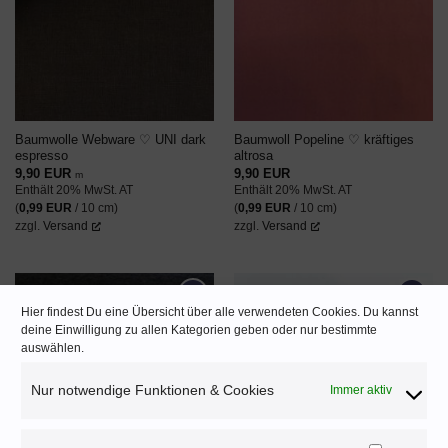
Baumwolle Webware ♡ UNI dark
Baumwoll Popeline ♡ kräftiges
espresso
altrosa
9,90
EUR
9,90
EUR
m
Enthält 20% MwSt. AT
Enthält 20% MwSt. AT
(
0,99
EUR
/ 10 cm)
(
0,99
EUR
/ 10 cm)
zzgl.
Versand
zzgl.
Versand
Hier findest Du eine Übersicht über alle verwendeten Cookies. Du kannst
deine Einwilligung zu allen Kategorien geben oder nur bestimmte
AUF DEN
AUF DEN
auswählen.
WUNSCHZETTEL
WUNSCHZETTEL
Nur notwendige Funktionen & Cookies
Immer aktiv