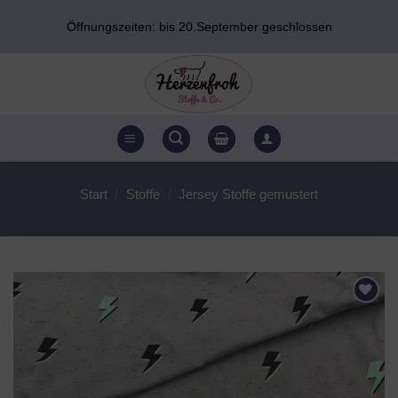
Zum
Öffnungszeiten: bis 20.September geschlossen
Inhalt
springen
Start
/
Stoffe
/
Jersey Stoffe gemustert
AUF DEN
WUNSCHZETTEL