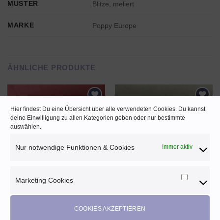
MUSTER
Blitze, meliert
MARKE
Poppy Europe
ÄHNLICHE PRODUKTE
Hier findest Du eine Übersicht über alle verwendeten Cookies. Du kannst
AUF DEN
AUF DEN
deine Einwilligung zu allen Kategorien geben oder nur bestimmte
WUNSCHZETTEL
WUNSCHZETTEL
auswählen.
NICHT VORRÄTIG
NICHT VORRÄTIG
Nur notwendige Funktionen & Cookies
Immer aktiv
Marketing Cookies
Marketi
Volumenvlies „Füllwatte“ ♡ 10
Baumwoll Jersey „Luna“ ♡ altrosa
Cookies
mm
15,20
EUR
7,00
EUR
COOKIES AKZEPTIEREN
Enthält 20% MwSt. AT
Enthält 20% MwSt. AT
(
1,52
EUR
/ 10 cm)