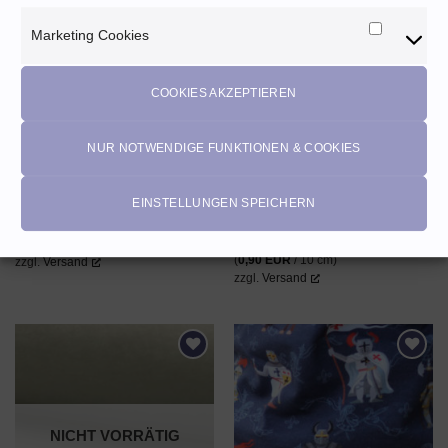
Angebot!
AUF DEN
AUF DEN
Marketing Cookies
Marketi
WUNSCHZETTEL
WUNSCHZETTEL
Cookies
NICHT VORRÄTIG
NICHT VORRÄTIG
COOKIES AKZEPTIEREN
NUR NOTWENDIGE FUNKTIONEN & COOKIES
Waffelpiqué, Waffelstoff ♡
Baumwoll Jersey „Luna“ ♡ altrosa
EINSTELLUNGEN SPEICHERN
dunkelrot (weich)
15,20
EUR
Ursprünglicher
Aktueller
12,90
EUR
9,00
EUR
Enthält 20% MwSt. AT
m
Preis
Preis
Enthält 20% MwSt. AT
(
1,52
EUR
/ 10 cm)
war:
ist:
12,90 EUR
9,00 EUR.
(
0,90
EUR
/ 10 cm)
zzgl.
Versand
zzgl.
Versand
AUF DEN
AUF DEN
WUNSCHZETTEL
WUNSCHZETTEL
NICHT VORRÄTIG