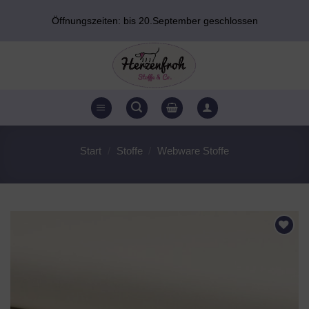
Zum
Öffnungszeiten: bis 20.September geschlossen
Inhalt
springen
Start
/
Stoffe
/
Webware Stoffe
AUF DEN
WUNSCHZETTEL