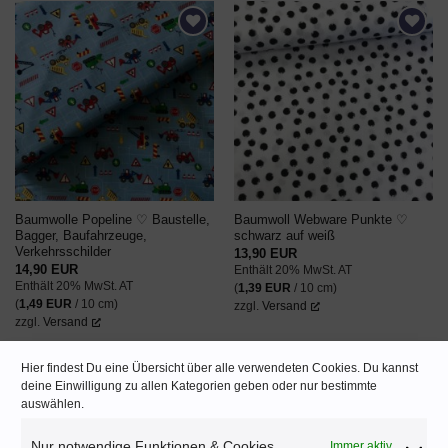
AUF DEN
AUF DEN
WUNSCHZETTEL
WUNSCHZETTEL
Baumwolle Popeline ♡ Baustelle,
Baumwoll Webware Punkte ♡
Bagger, Baufahrzeuge,
schwarz auf weiß
Verkehrsschilder
13,90
EUR
14,90
EUR
Enthält 20% MwSt. AT
Enthält 20% MwSt. AT
(
1,39
EUR
/ 10 cm)
(
1,49
EUR
/ 10 cm)
zzgl.
Versand
zzgl.
Versand
Hier findest Du eine Übersicht über alle verwendeten Cookies. Du kannst
deine Einwilligung zu allen Kategorien geben oder nur bestimmte
auswählen.
Angebot!
AUF DEN
AUF DEN
Nur notwendige Funktionen & Cookies
Immer aktiv
WUNSCHZETTEL
WUNSCHZETTEL