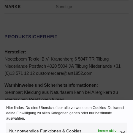
MARKE
Sonstige
PRODUKTSICHERHEIT
Hersteller:
Nooteboom Textiel B.V. Kranenberg 6 5047 TR Tilburg
Niederlande Postfach 4020 5004 JA Tilburg Niederlande +31
(0)13 571 12 12 customercare@ant1852.com
Warnhinweise und Sicherheitsinformationen:
brennbar; Kleidung aus Naturfasern kann bei Allergikern zu
allergischen Reaktionen führen
Hier findest Du eine Übersicht über alle verwendeten Cookies. Du kannst
deine Einwilligung zu allen Kategorien geben oder nur bestimmte
auswählen.
ÄHNLICHE PRODUKTE
Nur notwendige Funktionen & Cookies
Immer aktiv