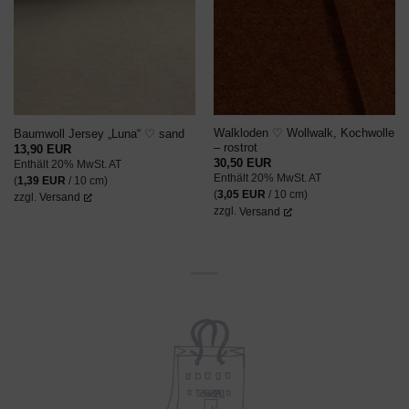
WUNSCHZETTEL
WUNSCHZETTEL
Walkloden ♡ Wollwalk, Kochwolle
Baumwoll Jersey „Luna“ ♡ sand
– rostrot
13,90
EUR
30,50
EUR
Enthält 20% MwSt. AT
Enthält 20% MwSt. AT
(
1,39
EUR
/ 10 cm)
(
3,05
EUR
/ 10 cm)
zzgl.
Versand
zzgl.
Versand