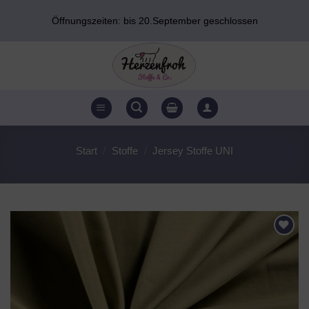
Zum
Öffnungszeiten: bis 20.September geschlossen
Inhalt
springen
Start
/
Stoffe
/
Jersey Stoffe UNI
AUF DEN
WUNSCHZETTEL