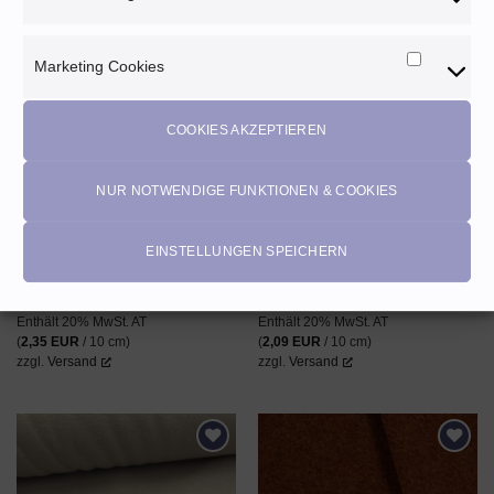
Marketing Cookies
AUF DEN
AUF DEN
Marketi
WUNSCHZETTEL
WUNSCHZETTEL
Cookies
COOKIES AKZEPTIEREN
NUR NOTWENDIGE FUNKTIONEN & COOKIES
French Terry (Sommersweat) ♡
French Terry (Sommersweat) ♡
EINSTELLUNGEN SPEICHERN
verliebte Nüsse – Fräulein von
beere meliert mit Blumen (Folie) in
Julie
magenta
23,50
EUR
20,90
EUR
Enthält 20% MwSt. AT
Enthält 20% MwSt. AT
(
2,35
EUR
/ 10 cm)
(
2,09
EUR
/ 10 cm)
zzgl.
Versand
zzgl.
Versand
AUF DEN
AUF DEN