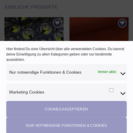
ÄHNLICHE PRODUKTE
AUF DEN
AUF DEN
WUNSCHZETTEL
WUNSCHZETTEL
Hier findest Du eine Übersicht über alle verwendeten Cookies. Du kannst
deine Einwilligung zu allen Kategorien geben oder nur bestimmte
auswählen.
Nur notwendige Funktionen & Cookies
Immer aktiv
Jersey „Eulenkreise“ ♡ grün,
Musselin Double Gauze ♡ terra
dunkelblau
12,90
EUR
18,90
EUR
Marketing Cookies
Enthält 20% MwSt. AT
m
Marketi
Enthält 20% MwSt. AT
(
1,29
EUR
/ 10 cm)
Cookies
(
1,89
EUR
/ 10 cm)
zzgl.
Versand
zzgl.
Versand
COOKIES AKZEPTIEREN
NUR NOTWENDIGE FUNKTIONEN & COOKIES