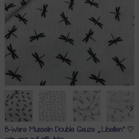
B-Ware Musselin Double Gauze „Libellen“ ♡