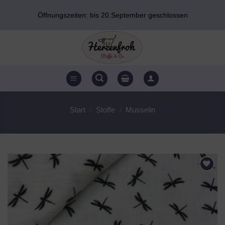
Zum
Öffnungszeiten: bis 20.September geschlossen
Inhalt
springen
Start
/
Stoffe
/
Musselin
AUF DEN
WUNSCHZETTEL