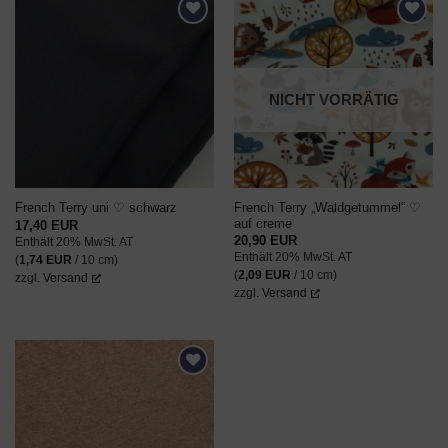
AUF DEN
AUF DEN
WUNSCHZETTEL
WUNSCHZETTEL
NICHT VORRÄTIG
French Terry „Waldgetummel“ ♡
French Terry uni ♡ schwarz
auf creme
17,40
EUR
20,90
EUR
Enthält 20% MwSt. AT
Enthält 20% MwSt. AT
(
1,74
EUR
/ 10 cm)
(
2,09
EUR
/ 10 cm)
zzgl.
Versand
zzgl.
Versand
AUF DEN
WUNSCHZETTEL