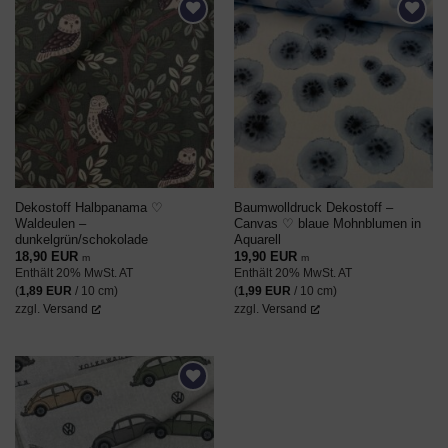
AUF DEN
AUF DEN
WUNSCHZETTEL
WUNSCHZETTEL
Dekostoff Halbpanama ♡
Baumwolldruck Dekostoff –
Waldeulen –
Canvas ♡ blaue Mohnblumen in
dunkelgrün/schokolade
Aquarell
18,90
EUR
19,90
EUR
m
m
Enthält 20% MwSt. AT
Enthält 20% MwSt. AT
(
1,89
EUR
/ 10 cm)
(
1,99
EUR
/ 10 cm)
zzgl.
Versand
zzgl.
Versand
AUF DEN
WUNSCHZETTEL