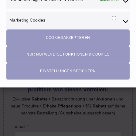
Marketing Cookies
Marketi
Cookies
COOKIES AKZEPTIEREN
SCHNELLE LIEFERUNG
Lagernde Artikel werden noch am selben Tag verpackt
NUR NOTWENDIGE FUNKTIONEN & COOKIES
EINSTELLUNGEN SPEICHERN
Melde dich für unseren Newsletter an und
profitiere von diesen Vorteilen:
Exklusive
Rabatte
• Benachrichtigung über
Aktionen
und
neue Produkte • Erhalte
Pflegetipps
•
5% Rabatt
auf deine
nächste Bestellung (Gutscheine ausgeschlossen)
email