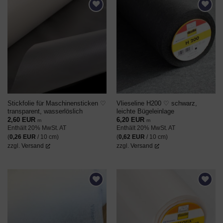
AUF DEN
AUF DEN
WUNSCHZETTEL
WUNSCHZETTEL
Stickfolie für Maschinensticken ♡
Vlieseline H200 ♡ schwarz,
transparent, wasserlöslich
leichte Bügeleinlage
2,60
EUR
6,20
EUR
m
m
Enthält 20% MwSt. AT
Enthält 20% MwSt. AT
(
0,26
EUR
/ 10 cm)
(
0,62
EUR
/ 10 cm)
zzgl.
Versand
zzgl.
Versand
AUF DEN
AUF DEN
WUNSCHZETTEL
WUNSCHZETTEL