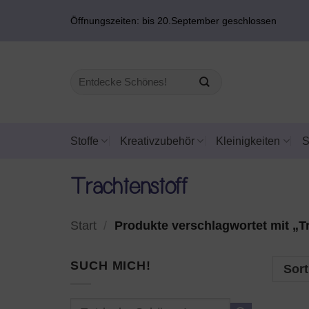
Zum
Öffnungszeiten: bis 20.September geschlossen
Inhalt
springen
Suchen
nach:
Stoffe
Kreativzubehör
Kleinigkeiten
Trachtenstoff
Start
/
Produkte verschlagwortet mit „T
SUCH MICH!
Sort
Suchen