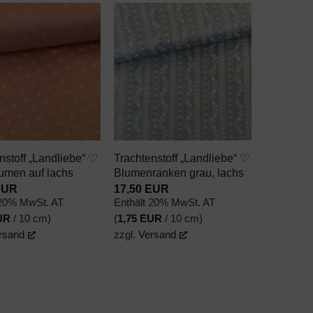
AUF DEN
AUF DEN
WUNSCHZETTEL
WUNSCHZETTEL
+
nstoff „Landliebe“ ♡
Trachtenstoff „Landliebe“ ♡
umen auf lachs
Blumenranken grau, lachs
EUR
17,50
EUR
 20% MwSt. AT
Enthält 20% MwSt. AT
UR
/ 10 cm)
(
1,75
EUR
/ 10 cm)
rsand
zzgl.
Versand