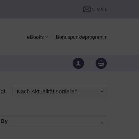
E-MAIL
eBooks
Bonuspunkteprogramm
Nach
igt
Aktualität
sortiert
 By