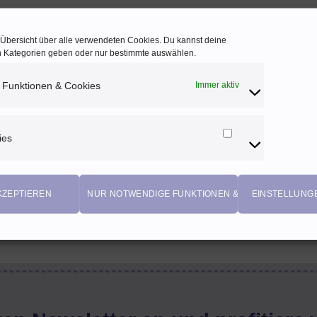
e Übersicht über alle verwendeten Cookies. Du kannst deine
en Kategorien geben oder nur bestimmte auswählen.
 Funktionen & Cookies
Immer aktiv
ies
Marketing
Cookies
KZEPTIEREN
NUR NOTWENDIGE FUNKTIONEN & COOKIES
EINSTELLUNG
EIGENPRODUKTIONEN
Einzigartige Stoffdesigns von Herzenfroh