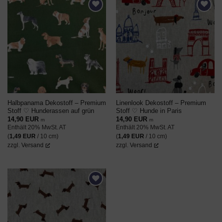
AUF DEN
AUF DEN
WUNSCHZETTEL
WUNSCHZETTEL
Halbpanama Dekostoff – Premium
Linenlook Dekostoff – Premium
Stoff ♡ Hunderassen auf grün
Stoff ♡ Hunde in Paris
14,90
EUR
14,90
EUR
m
m
Enthält 20% MwSt. AT
Enthält 20% MwSt. AT
(
1,49
EUR
/ 10 cm)
(
1,49
EUR
/ 10 cm)
zzgl.
Versand
zzgl.
Versand
AUF DEN
WUNSCHZETTEL