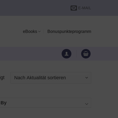
E-MAIL
eBooks
Bonuspunkteprogramm
Nach
igt
Aktualität
sortiert
 By