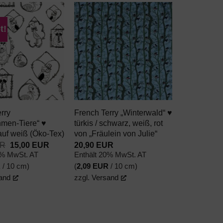
t!
AUF DEN
AUF DEN
WUNSCHZETTEL
WUNSCHZETTEL
+
rry
French Terry „Winterwald“ ♥
hmen-Tiere“ ♥
türkis / schwarz, weiß, rot
auf weiß (Öko-Tex)
von „Fräulein von Julie“
Ursprünglicher
Aktueller
R
15,00
EUR
20,90
EUR
Preis
Preis
0% MwSt. AT
Enthält 20% MwSt. AT
war:
ist:
R
/ 10 cm)
(
2,09
EUR
/ 10 cm)
20,90 EUR
15,00 EUR.
and
zzgl.
Versand