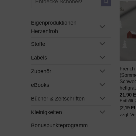
nach:
Eigenproduktionen
Herzenfroh
Stoffe
+
Labels
French 
Zubehör
(Somme
Schwed
eBooks
hellgra
21,90
Bücher & Zeitschriften
Enthält
(
2,19
E
Kleinigkeiten
zzgl.
Ve
Bonuspunkteprogramm