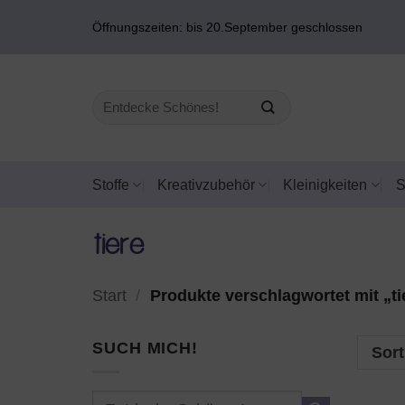
Zum
Öffnungszeiten: bis 20.September geschlossen
Inhalt
springen
Suchen
nach:
Stoffe
Kreativzubehör
Kleinigkeiten
tiere
Start
/
Produkte verschlagwortet mit „ti
SUCH MICH!
Sort
Suchen