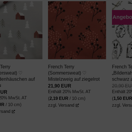
Angebo
AUF DEN
AUF DEN
WUNSCHZETTEL
WUNSCHZETTEL
+
+
Terry
French Terry
French Te
rsweat) ♡
(Sommersweat) ♡
„Bilderra
enhäuschen auf
Mistelzweig auf ziegelrot
schwarz 
u
21,90
EUR
20,90
EU
EUR
Enthält 20% MwSt. AT
Enthält 2
 20% MwSt. AT
(
2,19
EUR
/ 10 cm)
(
1,50
EU
UR
/ 10 cm)
zzgl.
Versand
zzgl.
Vers
rsand