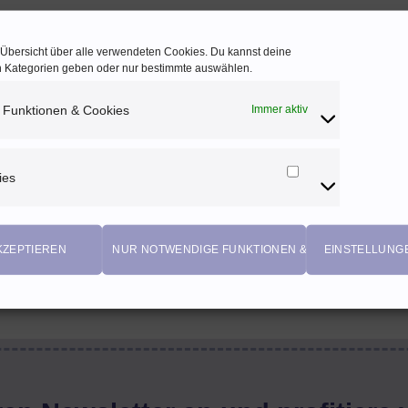
e Übersicht über alle verwendeten Cookies. Du kannst deine
en Kategorien geben oder nur bestimmte auswählen.
 Funktionen & Cookies
Immer aktiv
ies
Marketing
Cookies
KZEPTIEREN
NUR NOTWENDIGE FUNKTIONEN & COOKIES
EINSTELLUNG
EIGENPRODUKTIONEN
Einzigartige Stoffdesigns von Herzenfroh