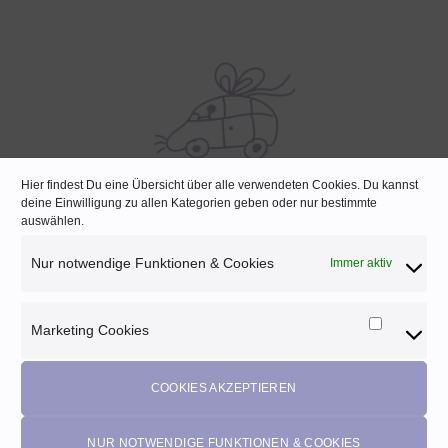
Hier findest Du eine Übersicht über alle verwendeten Cookies. Du kannst
deine Einwilligung zu allen Kategorien geben oder nur bestimmte
SCHNELLE LIEFERUNG
auswählen.
Lagernde Artikel werden noch am selben Tag verpackt
Nur notwendige Funktionen & Cookies
Immer aktiv
Marketing Cookies
Marketi
Melde dich für unseren Newsletter an und
Cookies
profitiere von diesen Vorteilen:
COOKIES AKZEPTIEREN
Exklusive
Rabatte
• Benachrichtigung über
Aktionen
und
neue Produkte • Erhalte
Pflegetipps
•
5% Rabatt
auf deine
NUR NOTWENDIGE FUNKTIONEN & COOKIES