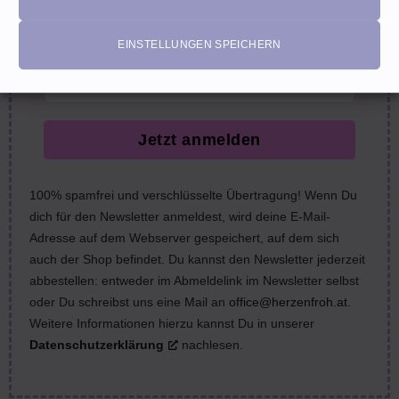
nächste Bestellung (Gutscheine ausgeschlossen)
email
EINSTELLUNGEN SPEICHERN
Jetzt anmelden
100% spamfrei und verschlüsselte Übertragung! Wenn Du
dich für den Newsletter anmeldest, wird deine E-Mail-
Adresse auf dem Webserver gespeichert, auf dem sich
auch der Shop befindet. Du kannst den Newsletter jederzeit
abbestellen: entweder im Abmeldelink im Newsletter selbst
oder Du schreibst uns eine Mail an
office@herzenfroh.at
.
Weitere Informationen hierzu kannst Du in unserer
Datenschutzerklärung
nachlesen.