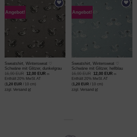
Angebot!
Angebot!
AUF DEN
AUF DEN
WUNSCHZETTEL
WUNSCHZETTEL
Sweatshirt, Wintersweat ♡
Sweatshirt, Wintersweat ♡
Schwäne mit Glitzer, dunkelgrau
Schwäne mit Glitzer, hellblau
Ursprünglicher
Aktueller
Ursprünglicher
Aktueller
16,90
EUR
12,00
EUR
16,90
EUR
12,00
EUR
m
m
Preis
Preis
Preis
Preis
Enthält 20% MwSt. AT
Enthält 20% MwSt. AT
war:
ist:
war:
ist:
16,90 EUR
12,00 EUR.
16,90 EUR
12,00 EUR.
(
1,20
EUR
/ 10 cm)
(
1,20
EUR
/ 10 cm)
zzgl.
Versand
zzgl.
Versand