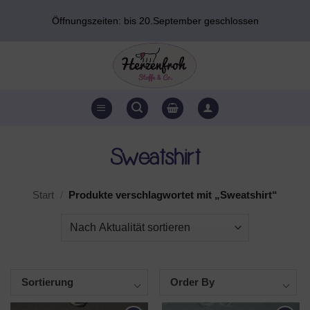
Zum
Öffnungszeiten: bis 20.September geschlossen
Inhalt
springen
Sweatshirt
Start
/
Produkte verschlagwortet mit „Sweatshirt“
Sortierung
Order By