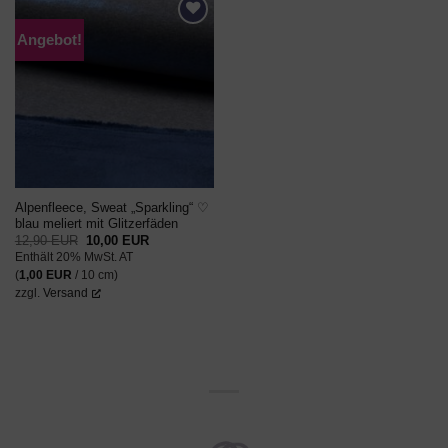
Angebot!
AUF DEN
WUNSCHZETTEL
Alpenfleece, Sweat „Sparkling“ ♡
blau meliert mit Glitzerfäden
Ursprünglicher
Aktueller
12,90
EUR
10,00
EUR
Preis
Preis
Enthält 20% MwSt. AT
war:
ist:
12,90 EUR
10,00 EUR.
(
1,00
EUR
/ 10 cm)
zzgl.
Versand