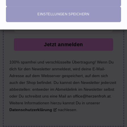
nächste Bestellung (Gutscheine ausgeschlossen)
email
EINSTELLUNGEN SPEICHERN
Jetzt anmelden
100% spamfrei und verschlüsselte Übertragung! Wenn Du
dich für den Newsletter anmeldest, wird deine E-Mail-
Adresse auf dem Webserver gespeichert, auf dem sich
auch der Shop befindet. Du kannst den Newsletter jederzeit
abbestellen: entweder im Abmeldelink im Newsletter selbst
oder Du schreibst uns eine Mail an
office@herzenfroh.at
.
Weitere Informationen hierzu kannst Du in unserer
Datenschutzerklärung
nachlesen.