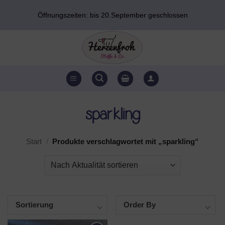
Zum
Öffnungszeiten: bis 20.September geschlossen
Inhalt
springen
sparkling
Start
/
Produkte verschlagwortet mit „sparkling“
Sortierung
Order By