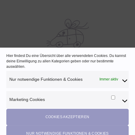
Hier findest Du eine Übersicht über alle verwendeten Cookies. Du kannst
deine Einwilligung zu allen Kategorien geben oder nur bestimmte
SCHNELLE LIEFERUNG
auswählen.
Lagernde Artikel werden noch am selben Tag verpackt
Nur notwendige Funktionen & Cookies
Immer aktiv
Marketing Cookies
Marketi
Melde dich für unseren Newsletter an und
Cookies
profitiere von diesen Vorteilen:
COOKIES AKZEPTIEREN
Exklusive
Rabatte
• Benachrichtigung über
Aktionen
und
neue Produkte • Erhalte
Pflegetipps
•
5% Rabatt
auf deine
NUR NOTWENDIGE FUNKTIONEN & COOKIES