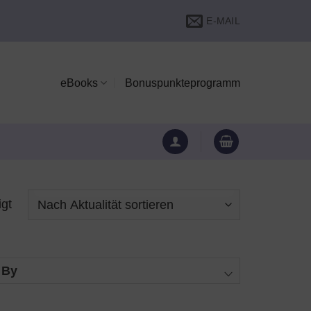
E-MAIL
eBooks
Bonuspunkteprogramm
Nach
igt
Aktualität
sortiert
 By