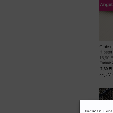
Angeb
+
Grobsr
Hipster
16,90
Enthält
(
1,30
E
zzgl.
Ve
Hier findest Du ein