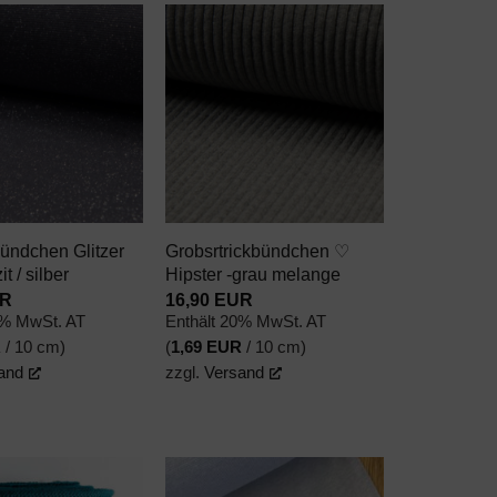
AUF DEN
AUF DEN
WUNSCHZETTEL
WUNSCHZETTEL
+
ündchen Glitzer
Grobsrtrickbündchen ♡
t / silber
Hipster -grau melange
R
16,90
EUR
0% MwSt. AT
Enthält 20% MwSt. AT
R
/ 10 cm)
(
1,69
EUR
/ 10 cm)
and
zzgl.
Versand