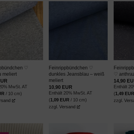
AUF DEN
AUF DEN
WUNSCHZETTEL
WUNSCHZETTEL
+
+
ppbündchen ♡
Feinrippbündchen ♡
Feinrippb
u meliert
dunkles Jeansblau – weiß
♡ anthrazi
meliert
EUR
14,90
EU
10,90
EUR
 20% MwSt. AT
Enthält 2
Enthält 20% MwSt. AT
UR
/ 10 cm)
(
1,49
EU
(
1,09
EUR
/ 10 cm)
rsand
zzgl.
Vers
zzgl.
Versand