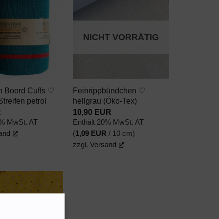
AUF DEN
AUF DEN
WUNSCHZETTEL
WUNSCHZETTEL
NICHT VORRÄTIG
+
 Boord Cuffs ♡
Feinrippbündchen ♡
treifen petrol
hellgrau (Öko-Tex)
R
10,90
EUR
0% MwSt. AT
Enthält 20% MwSt. AT
and
(
1,09
EUR
/ 10 cm)
zzgl.
Versand
AUF DEN
WUNSCHZETTEL