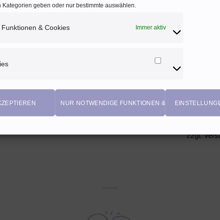
en Kategorien geben oder nur bestimmte auswählen.
NICH
 Funktionen & Cookies
Immer aktiv
+
+
„großes
Jersey großes
Baumwol
ies
Marketing
ätmuster ♥
Fischgrätmuster ♥ grau,
ockergelb
Cookies
au, silber (Öko-Tex)
silber metallic
silbergra
Tex)
EUR
17,90
EUR
9,50
EU
 20% MwSt. AT
Enthält 20% MwSt. AT
KZEPTIEREN
NUR NOTWENDIGE FUNKTIONEN & COOKIES
EINSTELLUNG
Enthält 2
UR
/ 10 cm)
(
1,79
EUR
/ 10 cm)
(
0,95
EU
rsand
zzgl.
Versand
zzgl.
Vers