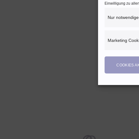
Einwilligung zu all
Nur notwendige
+
Jersey 
Marketing Cook
Fischgr
nachtbl
17,90
Enthält
COOKIES A
(
1,79
E
zzgl.
Ve