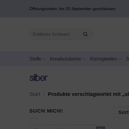
Zum
Öffnungszeiten: bis 20.September geschlossen
Inhalt
springen
Suchen
nach:
Stoffe
Kreativzubehör
Kleinigkeiten
silber
Start
/
Produkte verschlagwortet mit „si
SUCH MICH!
Sort
Suchen