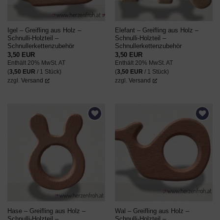
Igel – Greifling aus Holz –
Elefant – Greifling aus Holz –
Schnulli-Holzteil –
Schnulli-Holzteil –
Schnullerkettenzubehör
Schnullerkettenzubehör
3,50
EUR
3,50
EUR
Enthält 20% MwSt. AT
Enthält 20% MwSt. AT
(
3,50
EUR
/ 1 Stück)
(
3,50
EUR
/ 1 Stück)
zzgl.
Versand
zzgl.
Versand
AUF DEN
AUF DEN
WUNSCHZETTEL
WUNSCHZETTEL
Hase – Greifling aus Holz –
Wal – Greifling aus Holz –
Schnulli-Holzteil –
Schnulli-Holzteil –