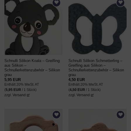
AUF DEN
AUF DEN
WUNSCHZETTEL
WUNSCHZETTEL
Schnulli Silikon Koala – Greifling
Schnulli Silikon Schmetterling –
aus Silikon –
Greifling aus Silikon –
Schnullerkettenzubehör – Silikon
Schnullerkettenzubehör – Silikon
grau
grau
5,95
EUR
4,50
EUR
Enthält 20% MwSt. AT
Enthält 20% MwSt. AT
(
5,95
EUR
/ 1 Stück)
(
4,50
EUR
/ 1 Stück)
zzgl.
Versand
zzgl.
Versand
AUF DEN
AUF DEN