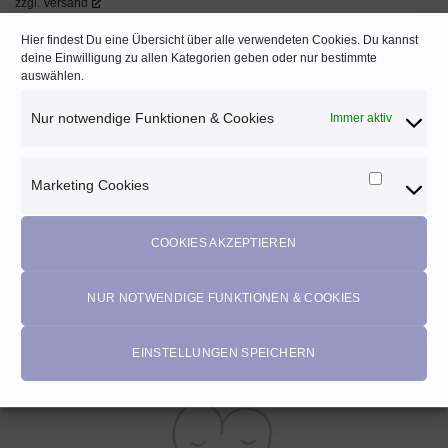
zzgl.
Versand
Hier findest Du eine Übersicht über alle verwendeten Cookies. Du kannst
deine Einwilligung zu allen Kategorien geben oder nur bestimmte
auswählen.
Nur notwendige Funktionen & Cookies
Immer aktiv
Marketing Cookies
Marketi
Cookies
COOKIES AKZEPTIEREN
NUR NOTWENDIGE FUNKTIONEN & COOKIES
KEINE VERSANDKOSTEN
Ab 70€ Bestellwert (AUT) bzw. 150 € (DEU)
EINSTELLUNGEN SPEICHERN