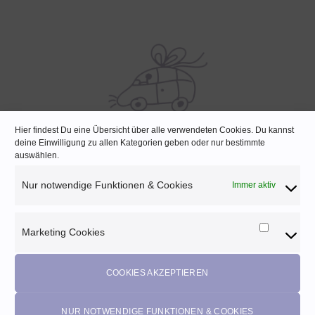
Hier findest Du eine Übersicht über alle verwendeten Cookies. Du kannst
deine Einwilligung zu allen Kategorien geben oder nur bestimmte
SCHNELLE LIEFERUNG
auswählen.
Lagernde Artikel werden noch am selben Tag verpackt
Nur notwendige Funktionen & Cookies
Immer aktiv
Marketing Cookies
Marketi
Melde dich für unseren Newsletter an und
Cookies
profitiere von diesen Vorteilen:
COOKIES AKZEPTIEREN
Exklusive
Rabatte
• Benachrichtigung über
Aktionen
und
neue Produkte • Erhalte
Pflegetipps
•
5% Rabatt
auf deine
NUR NOTWENDIGE FUNKTIONEN & COOKIES