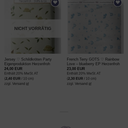
AUF DEN
AUF DEN
WUNSCHZETTEL
WUNSCHZETTEL
NICHT VORRÄTIG
Jersey ♡ Schildkröten Party
French Terry GOTS ♡ Rainbow
Eigenproduktion Herzenfroh
Love – blueberry EP Herzenfroh
24,00
EUR
23,00
EUR
Enthält 20% MwSt. AT
Enthält 20% MwSt. AT
(
2,40
EUR
/ 10 cm)
(
2,30
EUR
/ 10 cm)
zzgl.
Versand
zzgl.
Versand