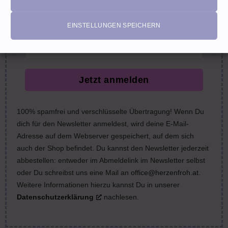
nächste Bestellung (Gutscheine ausgeschlossen)
email
EINSTELLUNGEN SPEICHERN
Jetzt anmelden
100% spamfrei und verschlüsselte Übertragung! Wenn Du
dich für den Newsletter anmeldest, wird deine E-Mail-
Adresse auf dem Webserver gespeichert, auf dem sich
auch der Shop befindet. Du kannst den Newsletter jederzeit
abbestellen: entweder im Abmeldelink im Newsletter selbst
oder Du schreibst uns eine Mail an
office@herzenfroh.at
.
Weitere Informationen hierzu kannst Du in unserer
Datenschutzerklärung
nachlesen.