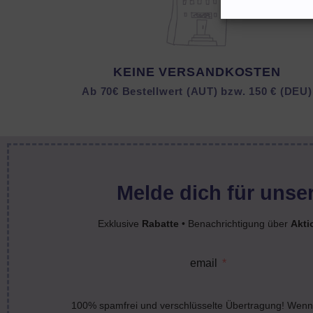
KEINE VERSANDKOSTEN
Ab 70€ Bestellwert (AUT) bzw. 150 € (DEU)
Melde dich für unser
Exklusive
Rabatte
• Benachrichtigung über
Akti
email
100% spamfrei und verschlüsselte Übertragung! Wenn 