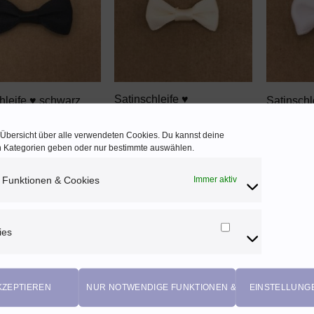
WUNSCHZETTEL
WUNSCHZETTEL
+
+
Satinschleife ♥
hleife ♥ schwarz
Satinschl
champagner
UR
0,25
EU
0,25
EUR
 20% MwSt. AT
Enthält 2
e Übersicht über alle verwendeten Cookies. Du kannst deine
Enthält 20% MwSt. AT
rsand
zzgl.
Vers
en Kategorien geben oder nur bestimmte auswählen.
zzgl.
Versand
 Funktionen & Cookies
Immer aktiv
ies
Marketing
Cookies
KZEPTIEREN
NUR NOTWENDIGE FUNKTIONEN & COOKIES
EINSTELLUNG