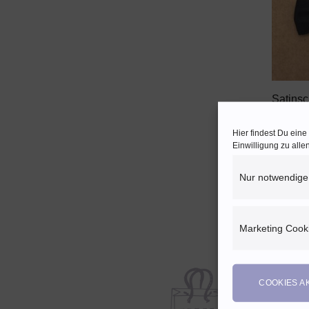
+
Satinsc
0,25
E
Enthält
Hier findest Du ein
zzgl.
Ve
Einwilligung zu all
Nur notwendige
Marketing Cook
COOKIES A