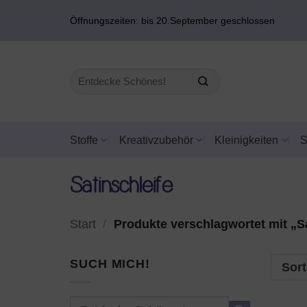
Zum
Öffnungszeiten: bis 20.September geschlossen
Inhalt
springen
Suchen
nach:
Stoffe
Kreativzubehör
Kleinigkeiten
Satinschleife
Start
/
Produkte verschlagwortet mit „Sa
SUCH MICH!
Sort
Suchen