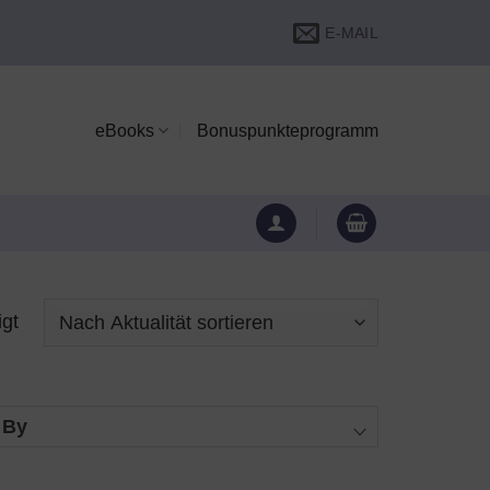
E-MAIL
eBooks
Bonuspunkteprogramm
Nach
igt
Aktualität
sortiert
 By