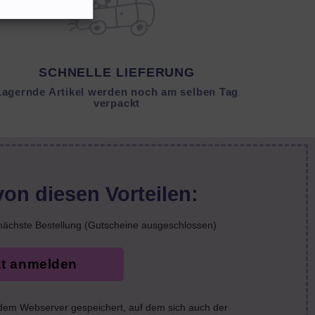
SCHNELLE LIEFERUNG
Lagernde Artikel werden noch am selben Tag
verpackt
von diesen Vorteilen:
nächste Bestellung (Gutscheine ausgeschlossen)
zt anmelden
 dem Webserver gespeichert, auf dem sich auch der