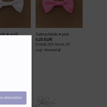
WUNSCHZETTEL
WUNSCHZETTEL
+
eife ♥ weiß
Satinschleife ♥ pink
R
0,25
EUR
0% MwSt. AT
Enthält 20% MwSt. AT
and
zzgl.
Versand
EN SPEICHERN