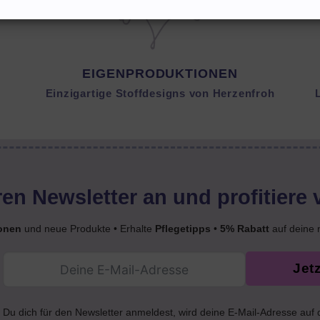
EIGENPRODUKTIONEN
Einzigartige Stoffdesigns von Herzenfroh
en Newsletter an und profitiere 
onen
und neue Produkte • Erhalte
Pflegetipps
•
5% Rabatt
auf deine 
Jet
Du dich für den Newsletter anmeldest, wird deine E-Mail-Adresse auf