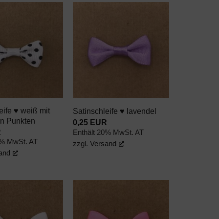
AUF DEN
AUF DEN
WUNSCHZETTEL
WUNSCHZETTEL
+
eife ♥ weiß mit
Satinschleife ♥ lavendel
n Punkten
0,25
EUR
R
Enthält 20% MwSt. AT
0% MwSt. AT
zzgl.
Versand
and
AUF DEN
AUF DEN