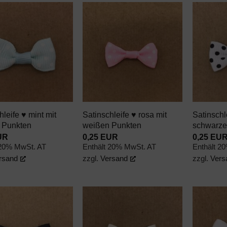
AUF DEN
AUF DEN
WUNSCHZETTEL
WUNSCHZETTEL
+
+
hleife ♥ mint mit
Satinschleife ♥ rosa mit
Satinschl
 Punkten
weißen Punkten
schwarze
UR
0,25
EUR
0,25
EU
 20% MwSt. AT
Enthält 20% MwSt. AT
Enthält 2
rsand
zzgl.
Versand
zzgl.
Vers
AUF DEN
AUF DEN