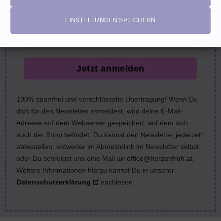
email
EINSTELLUNGEN SPEICHERN
Jetzt anmelden
100% spamfrei und verschlüsselte Übertragung! Wenn Du
dich für den Newsletter anmeldest, wird deine E-Mail-
Adresse auf dem Webserver gespeichert, auf dem sich
auch der Shop befindet. Du kannst den Newsletter jederzeit
abbestellen: entweder im Abmeldelink im Newsletter selbst
oder Du schreibst uns eine Mail an
office@herzenfroh.at
.
Weitere Informationen hierzu kannst Du in unserer
Datenschutzerklärung
nachlesen.