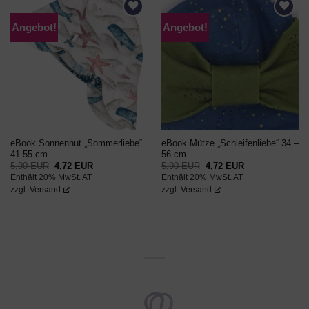
Angebot!
Angebot!
AUF DEN
AUF DEN
WUNSCHZETTEL
WUNSCHZETTEL
eBook Sonnenhut „Sommerliebe“
eBook Mütze „Schleifenliebe“ 34 –
41-55 cm
56 cm
Ursprünglicher
Aktueller
Ursprünglicher
Aktueller
5,90
EUR
4,72
EUR
5,90
EUR
4,72
EUR
Preis
Preis
Preis
Preis
Enthält 20% MwSt. AT
Enthält 20% MwSt. AT
war:
ist:
war:
ist:
5,90 EUR
4,72 EUR.
5,90 EUR
4,72 EUR.
zzgl.
Versand
zzgl.
Versand