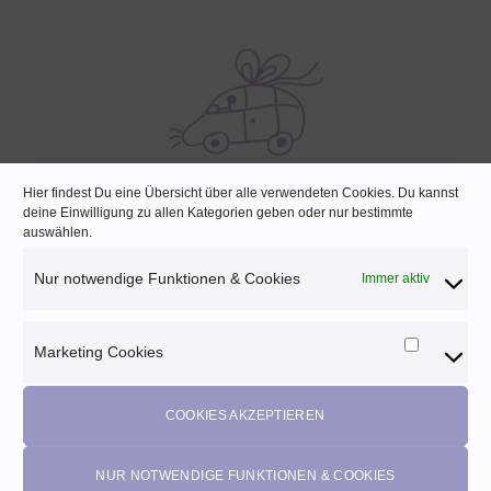
Hier findest Du eine Übersicht über alle verwendeten Cookies. Du kannst
SCHNELLE LIEFERUNG
deine Einwilligung zu allen Kategorien geben oder nur bestimmte
auswählen.
Lagernde Artikel werden noch am selben Tag verpackt
Nur notwendige Funktionen & Cookies
Immer aktiv
Marketing Cookies
Marketi
Melde dich für unseren Newsletter an und
Cookies
profitiere von diesen Vorteilen:
COOKIES AKZEPTIEREN
Exklusive
Rabatte
• Benachrichtigung über
Aktionen
und
neue Produkte • Erhalte
Pflegetipps
•
5% Rabatt
auf deine
nächste Bestellung (Gutscheine ausgeschlossen)
NUR NOTWENDIGE FUNKTIONEN & COOKIES